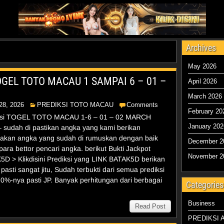
Archives
May 2026
OGEL TOTO MACAU 1 SAMPAI 6 – 01 –
April 2026
March 2026
28, 2026
PREDIKSI TOTO MACAU
Comments
February 20
ksi TOGEL TOTO MACAU 1-6 – 01 – 02 MARCH
January 202
 sudah di pastikan angka yang kami berikan
akan angka yang sudah di rumuskan dengan baik
December 2
para bettor pencari angka. berikut Bukti Jackpot
November 2
D > Klikdisini Prediksi yang LINK BATAK5D berikan
pasti sangat jitu, Sudah terbukti dari semua prediksi
0%-nya pasti JP. Banyak perhitungan dari berbagai
Categories
Business
Read Post
PREDIKSI 