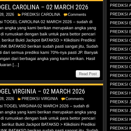
PREDIKSI 
TOGEL CAROLINA – 02 MARCH 2026
PREDIKSI 
28, 2026
PREDIKSI CAROLINA
Comments
ksi TOGEL CAROLINA 02 MARCH 2026 – sudah di
PREDIKSI
kan angka yang kami berikan merupakan angka yang
PREDIKSI 
di rumuskan dengan baik untuk para bettor pencari
 berikut Bukti Jackpot BATAK5D > Klikdisini Prediksi
PREDIKSI
INK BATAK5D berikan sudah pasti sangat jitu, Sudah
PREDIKSI
ti dari semua prediksi kami 70%-nya pasti JP. Banyak
PREDIKSI 
ungan dari berbagai angka yang kami berikan. Hasil
luaran […]
PREDIKSI 
Read Post
PREDIKSI 
PREDIKSI 
OGEL VIRGINIA – 02 MARCH 2026
PREDIKSI
28, 2026
PREDIKSI VIRGINIA
Comments
PREDIKSI 
ksi TOGEL VIRGINIA 02 MARCH 2026 – sudah di
PREDIKSI 
kan angka yang kami berikan merupakan angka yang
di rumuskan dengan baik untuk para bettor pencari
PREDIKSI 
 berikut Bukti Jackpot BATAK5D > Klikdisini Prediksi
PREDIKSI
INK BATAK5D berikan sudah pasti sangat jitu, Sudah