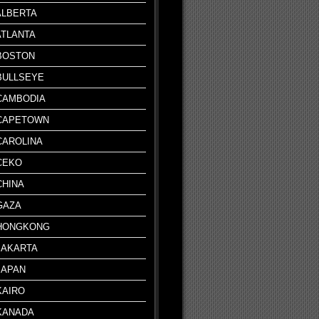
ALBERTA
ATLANTA
 BOSTON
BULLSEYE
 CAMBODIA
 CAPETOWN
CAROLINA
CEKO
CHINA
GAZA
 HONGKONG
JAKARTA
JAPAN
KAIRO
 KANADA