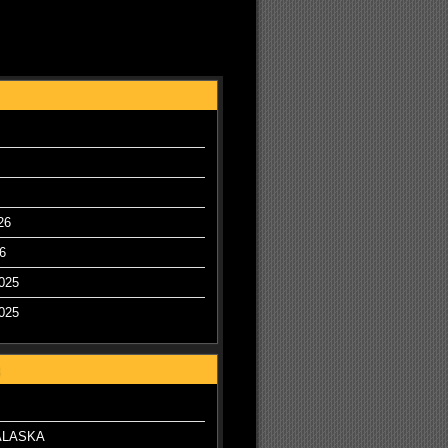
26
6
025
025
ALASKA