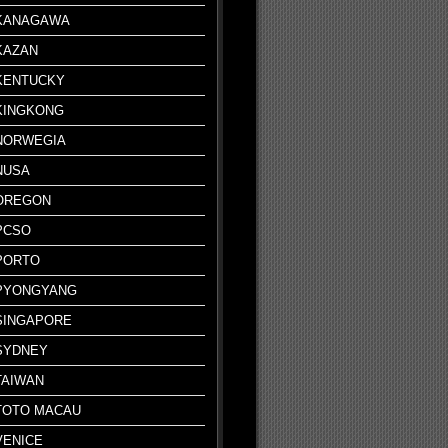
 KANAGAWA
KAZAN
 KENTUCKY
 KINGKONG
 NORWEGIA
NUSA
 OREGON
PCSO
 PORTO
 PYONGYANG
 SINGAPORE
 SYDNEY
TAIWAN
 TOTO MACAU
VENICE