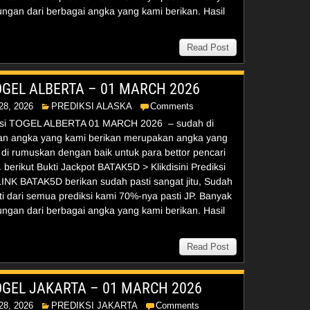
ungan dari berbagai angka yang kami berikan. Hasil
Read Post
OGEL ALBERTA – 01 MARCH 2026
28, 2026
PREDIKSI ALASKA
Comments
ksi TOGEL ALBERTA 01 MARCH 2026 – sudah di
kan angka yang kami berikan merupakan angka yang
di rumuskan dengan baik untuk para bettor pencari
 berikut Bukti Jackpot BATAK5D > Klikdisini Prediksi
INK BATAK5D berikan sudah pasti sangat jitu, Sudah
ti dari semua prediksi kami 70%-nya pasti JP. Banyak
ungan dari berbagai angka yang kami berikan. Hasil
Read Post
TOGEL JAKARTA – 01 MARCH 2026
28, 2026
PREDIKSI JAKARTA
Comments