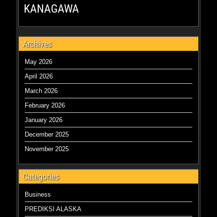
KANAGAWA
Archives
May 2026
April 2026
March 2026
February 2026
January 2026
December 2025
November 2025
Categories
Business
PREDIKSI ALASKA