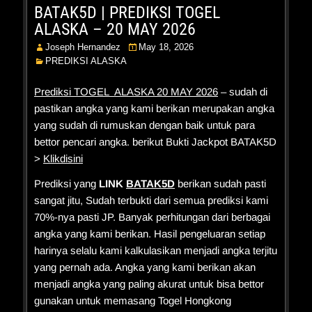
BATAK5D | PREDIKSI TOGEL
ALASKA – 20 MAY 2026
Joseph Hernandez
May 18, 2026
PREDIKSI ALASKA
Prediksi TOGEL ALASKA 20 MAY 2026
– sudah di
pastikan angka yang kami berikan merupakan angka
yang sudah di rumuskan dengan baik untuk para
bettor pencari angka. berikut Bukti Jackpot BATAK5D
>
Klikdisini
Prediksi yang
LINK
BA
T
AK5D
berikan sudah pasti
sangat jitu, Sudah terbukti dari semua prediksi kami
70%-nya pasti JP. Banyak perhitungan dari berbagai
angka yang kami berikan. Hasil pengeluaran setiap
harinya selalu kami kalkulasikan menjadi angka terjitu
yang pernah ada. Angka yang kami berikan akan
menjadi angka yang paling akurat untuk bisa bettor
gunakan untuk memasang Togel Hongkong