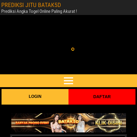
PREDIKSI JITU BATAK5D
Prediksi Angka Togel Online Paling Akurat !
LOGIN
DAFTAR