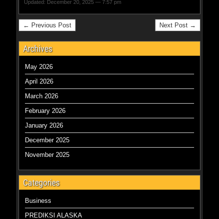
Updated: December 20, 2025 — 7:57 pm
← Previous Post
Next Post →
Archives
May 2026
April 2026
March 2026
February 2026
January 2026
December 2025
November 2025
Categories
Business
PREDIKSI ALASKA