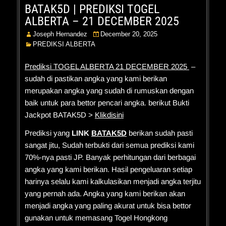
BATAK5D | PREDIKSI TOGEL
ALBERTA – 21 DECEMBER 2025
Joseph Hernandez
December 20, 2025
PREDIKSI ALBERTA
Prediksi TOGEL ALBERTA 21 DECEMBER 2025
–
sudah di pastikan angka yang kami berikan
merupakan angka yang sudah di rumuskan dengan
baik untuk para bettor pencari angka. berikut Bukti
Jackpot BATAK5D >
Klikdisini
Prediksi yang
LINK
BATAK5D
berikan sudah pasti
sangat jitu, Sudah terbukti dari semua prediksi kami
70%-nya pasti JP. Banyak perhitungan dari berbagai
angka yang kami berikan. Hasil pengeluaran setiap
harinya selalu kami kalkulasikan menjadi angka terjitu
yang pernah ada. Angka yang kami berikan akan
menjadi angka yang paling akurat untuk bisa bettor
gunakan untuk memasang Togel Hongkong