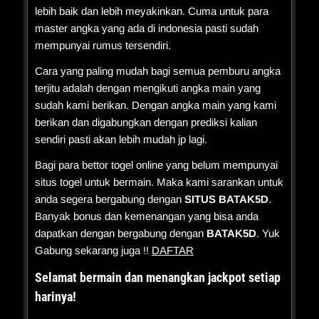
lebih baik dan lebih meyakinkan. Cuma untuk para
master angka yang ada di indonesia pasti sudah
mempunyai rumus tersendiri.
Cara yang paling mudah bagi semua pemburu angka
terjitu adalah dengan mengikuti angka main yang
sudah kami berikan. Dengan angka main yang kami
berikan dan digabungkan dengan prediksi kalian
sendiri pasti akan lebih mudah jp lagi.
Bagi para bettor togel online yang belum mempunyai
situs togel untuk bermain. Maka kami sarankan untuk
anda segera bergabung dengan
SITUS BATAK5D
.
Banyak bonus dan kemenangan yang bisa anda
dapatkan dengan bergabung dengan
BATAK5D
. Yuk
Gabung sekarang juga !!
DAFTAR
Selamat bermain dan menangkan jackpot setiap
harinya!