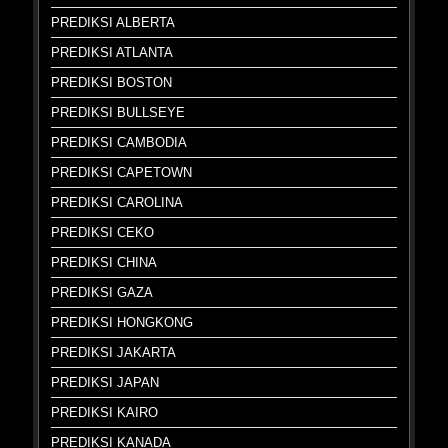
PREDIKSI ALBERTA
PREDIKSI ATLANTA
PREDIKSI BOSTON
PREDIKSI BULLSEYE
PREDIKSI CAMBODIA
PREDIKSI CAPETOWN
PREDIKSI CAROLINA
PREDIKSI CEKO
PREDIKSI CHINA
PREDIKSI GAZA
PREDIKSI HONGKONG
PREDIKSI JAKARTA
PREDIKSI JAPAN
PREDIKSI KAIRO
PREDIKSI KANADA