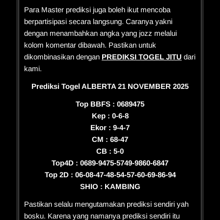
Para Master prediksi juga boleh ikut mencoba
berpartisipasi secara langsung. Caranya yakni
dengan menambahkan angka yang jozz melalui
kolom komentar dibawah. Pastikan untuk
dikombinasikan dengan
PREDIKSI TOGEL JITU
dari
kami.
Prediksi Togel ALBERTA 21 NOVEMBER 2025
Top BBFS : 0689475
Kep : 0-6-8
Ekor : 9-4-7
CM : 68-47
CB : 5-0
Top4D : 0689-9475-5749-9860-6847
Top 2D : 06-08-47-48-54-57-60-69-86-94
SHIO : KAMBING
Pastikan selalu mengutamakan prediksi sendiri yah
bosku. Karena yang namanya prediksi sendiri itu