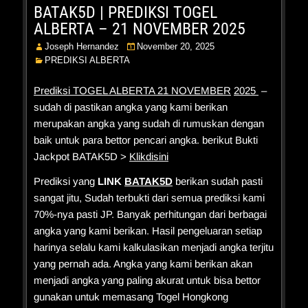
BATAK5D | PREDIKSI TOGEL
ALBERTA – 21 NOVEMBER 2025
Joseph Hernandez
November 20, 2025
PREDIKSI ALBERTA
Prediksi TOGEL ALBERTA 21 NOVEMBER
2025
–
sudah di pastikan angka yang kami berikan
merupakan angka yang sudah di rumuskan dengan
baik untuk para bettor pencari angka. berikut Bukti
Jackpot BATAK5D >
Klikdisini
Prediksi yang
LINK
BATAK5D
berikan sudah pasti
sangat jitu, Sudah terbukti dari semua prediksi kami
70%-nya pasti JP. Banyak perhitungan dari berbagai
angka yang kami berikan. Hasil pengeluaran setiap
harinya selalu kami kalkulasikan menjadi angka terjitu
yang pernah ada. Angka yang kami berikan akan
menjadi angka yang paling akurat untuk bisa bettor
gunakan untuk memasang Togel Hongkong