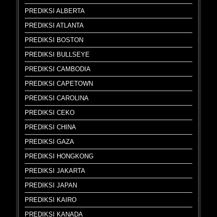
PREDIKSI ALBERTA
PREDIKSI ATLANTA
PREDIKSI BOSTON
PREDIKSI BULLSEYE
PREDIKSI CAMBODIA
PREDIKSI CAPETOWN
PREDIKSI CAROLINA
PREDIKSI CEKO
PREDIKSI CHINA
PREDIKSI GAZA
PREDIKSI HONGKONG
PREDIKSI JAKARTA
PREDIKSI JAPAN
PREDIKSI KAIRO
PREDIKSI KANADA