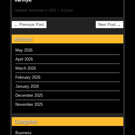
Updated: December 4, 2025 — 8:13 pm
← Previous Post
Next Post →
Archives
May 2026
April 2026
March 2026
February 2026
January 2026
December 2025
November 2025
Categories
Business