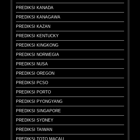
PREDIKSI KANADA
PREDIKSI KANAGAWA
PREDIKSI KAZAN
PREDIKSI KENTUCKY
PREDIKSI KINGKONG
PREDIKSI NORWEGIA
PREDIKSI NUSA
PREDIKSI OREGON
PREDIKSI PCSO
PREDIKSI PORTO
PREDIKSI PYONGYANG
PREDIKSI SINGAPORE
PREDIKSI SYDNEY
PREDIKSI TAIWAN
PREDIKSI TOTO MACAU