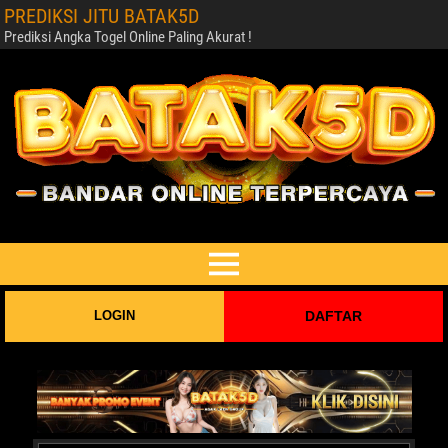
PREDIKSI JITU BATAK5D
Prediksi Angka Togel Online Paling Akurat !
LOGIN
DAFTAR