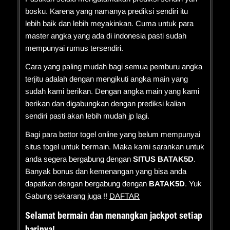
bosku. Karena yang namanya prediksi sendiri itu
lebih baik dan lebih meyakinkan. Cuma untuk para
master angka yang ada di indonesia pasti sudah
mempunyai rumus tersendiri.
Cara yang paling mudah bagi semua pemburu angka
terjitu adalah dengan mengikuti angka main yang
sudah kami berikan. Dengan angka main yang kami
berikan dan digabungkan dengan prediksi kalian
sendiri pasti akan lebih mudah jp lagi.
Bagi para bettor togel online yang belum mempunyai
situs togel untuk bermain. Maka kami sarankan untuk
anda segera bergabung dengan
SITUS BATAK5D
.
Banyak bonus dan kemenangan yang bisa anda
dapatkan dengan bergabung dengan
BATAK5D
. Yuk
Gabung sekarang juga !!
DAFTAR
Selamat bermain dan menangkan jackpot setiap
harinya!