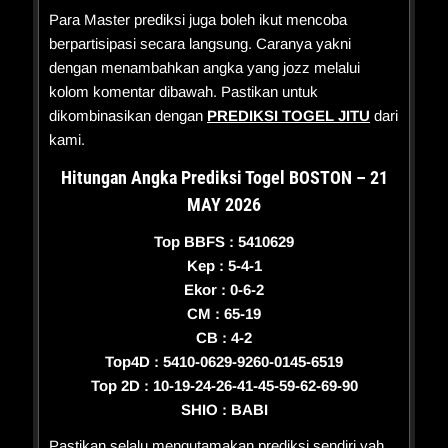
Para Master prediksi juga boleh ikut mencoba
berpartisipasi secara langsung. Caranya yakni
dengan menambahkan angka yang jozz melalui
kolom komentar dibawah. Pastikan untuk
dikombinasikan dengan
PREDIKSI TO
G
EL JITU
dari
kami.
Hitungan Angka Prediksi Togel BOSTON – 21
MAY 2026
Top BBFS : 5410629
Kep : 5-4-1
Ekor : 0-6-2
CM : 65-19
CB : 4-2
Top4D : 5410-0629-9260-0145-6519
Top 2D : 10-19-24-26-41-45-59-62-69-90
SHIO : BABI
Pastikan selalu mengutamakan prediksi sendiri yah