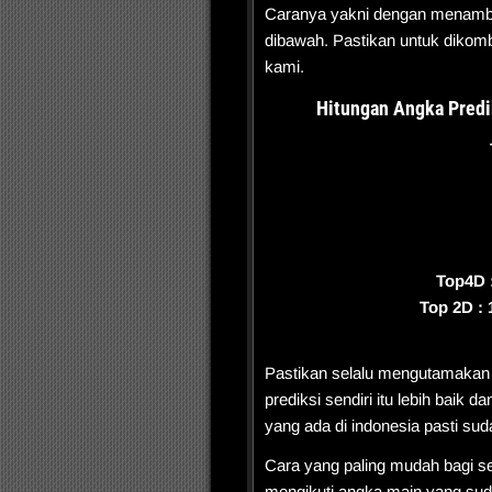
Caranya yakni dengan menamba
dibawah. Pastikan untuk dikom
kami.
Hitungan Angka Pred
Top4D 
Top 2D : 
Pastikan selalu mengutamakan 
prediksi sendiri itu lebih baik
yang ada di indonesia pasti su
Cara yang paling mudah bagi s
mengikuti angka main yang su