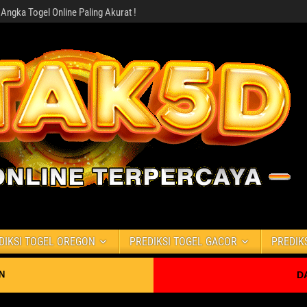
 Angka Togel Online Paling Akurat !
DIKSI TOGEL OREGON
PREDIKSI TOGEL GACOR
PREDIKS
N
D