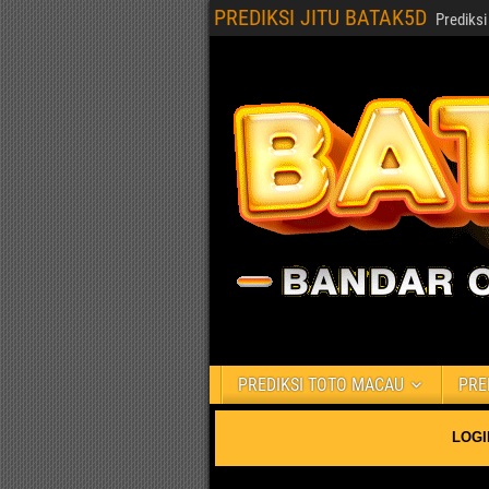
PREDIKSI JITU BATAK5D
Prediksi
PREDIKSI TOTO MACAU
PRE
LOGI