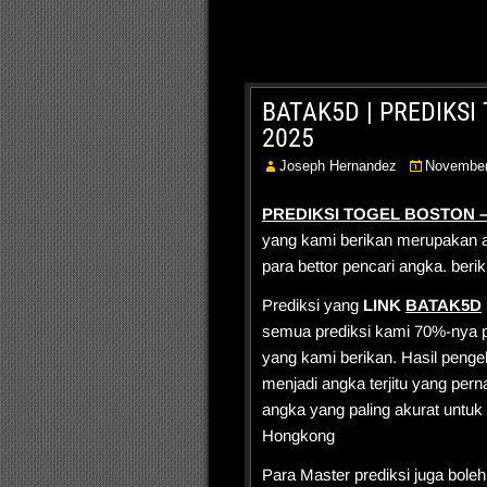
BATAK5D | PREDIKS
2025
Joseph Hernandez
November
PREDIKSI TOGEL BOSTON –
yang kami berikan merupakan 
para bettor pencari angka. ber
Prediksi yang
LINK
BATAK5D
semua prediksi kami 70%-nya pa
yang kami berikan. Hasil pengel
menjadi angka terjitu yang per
angka yang paling akurat untu
Hongkong
Para Master prediksi juga boleh