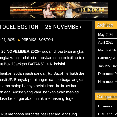
Archives
I TOGEL BOSTON – 25 NOVEMBER
May 2026
 24, 2025
PREDIKSI BOSTON
April 2026
March 2026
 25 NOVEMBER 2025
– sudah di pastikan angka
angka yang sudah di rumuskan dengan baik untuk
February 20
ikut Bukti Jackpot BATAK5D >
Klikdisini
January 202
berikan sudah pasti sangat jitu, Sudah terbukti dari
December 2
sti JP. Banyak perhitungan dari berbagai angka
November 2
uaran setiap harinya selalu kami kalkulasikan
nah ada. Angka yang kami berikan akan menjadi
Categories
k bisa bettor gunakan untuk memasang Togel
Business
 ikut mencoba berpartisipasi secara langsung.
PREDIKSI 