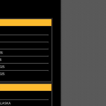
26
6
025
025
ALASKA