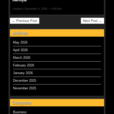
Updated: December 5, 2025 — 9:40 pm
← Previous Post
Next Post →
Archives
May 2026
April 2026
March 2026
February 2026
January 2026
December 2025
November 2025
Categories
Business