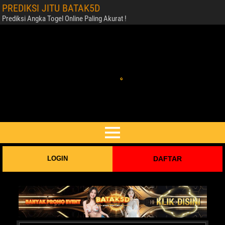
PREDIKSI JITU BATAK5D
Prediksi Angka Togel Online Paling Akurat !
LOGIN
DAFTAR