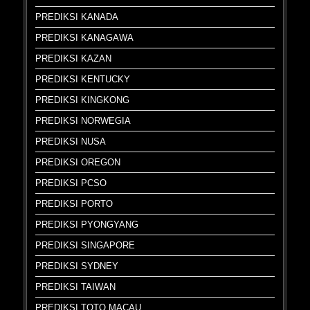
PREDIKSI KANADA
PREDIKSI KANAGAWA
PREDIKSI KAZAN
PREDIKSI KENTUCKY
PREDIKSI KINGKONG
PREDIKSI NORWEGIA
PREDIKSI NUSA
PREDIKSI OREGON
PREDIKSI PCSO
PREDIKSI PORTO
PREDIKSI PYONGYANG
PREDIKSI SINGAPORE
PREDIKSI SYDNEY
PREDIKSI TAIWAN
PREDIKSI TOTO MACAU