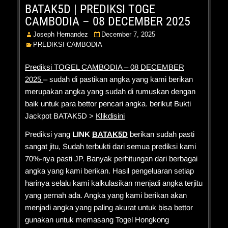
BATAK5D | PREDIKSI TOGE
CAMBODIA – 08 DECEMBER 2025
Joseph Hernandez
December 7, 2025
PREDIKSI CAMBODIA
Prediksi TOGEL CAMBODIA – 08 DECEMBER
2025
– sudah di pastikan angka yang kami berikan
merupakan angka yang sudah di rumuskan dengan
baik untuk para bettor pencari angka. berikut Bukti
Jackpot BATAK5D >
Klikdisini
Prediksi yang
LINK
BATAK5D
berikan sudah pasti
sangat jitu, Sudah terbukti dari semua prediksi kami
70%-nya pasti JP. Banyak perhitungan dari berbagai
angka yang kami berikan. Hasil pengeluaran setiap
harinya selalu kami kalkulasikan menjadi angka terjitu
yang pernah ada. Angka yang kami berikan akan
menjadi angka yang paling akurat untuk bisa bettor
gunakan untuk memasang Togel Hongkong