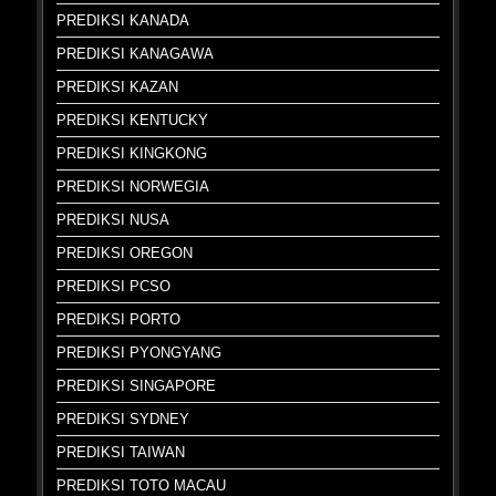
PREDIKSI KANADA
PREDIKSI KANAGAWA
PREDIKSI KAZAN
PREDIKSI KENTUCKY
PREDIKSI KINGKONG
PREDIKSI NORWEGIA
PREDIKSI NUSA
PREDIKSI OREGON
PREDIKSI PCSO
PREDIKSI PORTO
PREDIKSI PYONGYANG
PREDIKSI SINGAPORE
PREDIKSI SYDNEY
PREDIKSI TAIWAN
PREDIKSI TOTO MACAU