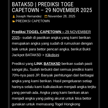
BATAK5D | PREDIKSI TOGE
CAPETOWN – 29 NOVEMBER 2025
Joseph Hernandez
November 28, 2025
PREDIKSI CAPETOWN
Prediksi TOGEL CAPETOWN –
29 NOVEMBER
2025
– sudah di pastikan angka yang kami berikan
merupakan angka yang sudah di rumuskan dengan
baik untuk para bettor pencari angka. berikut Bukti
Jackpot BATAK5D >
Klikdisini
Prediksi yang
LINK
BATAK5D
berikan sudah pasti
sangat jitu, Sudah terbukti dari semua prediksi kami
70%-nya pasti JP. Banyak perhitungan dari berbagai
angka yang kami berikan. Hasil pengeluaran setiap
harinya selalu kami kalkulasikan menjadi angka terjitu
yang pernah ada. Angka yang kami berikan akan
menjadi angka yang paling akurat untuk bisa bettor
gunakan untuk memasang Togel Hongkong