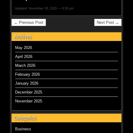
Updated: November 28, 2025 — 8:39 pm
← Previous Post
Next Post →
Archives
May 2026
April 2026
March 2026
February 2026
January 2026
December 2025
November 2025
Categories
Business