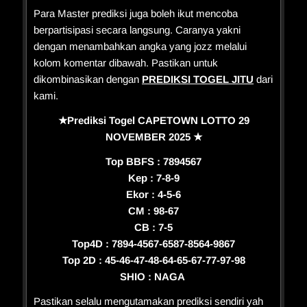
Para Master prediksi juga boleh ikut mencoba
berpartisipasi secara langsung. Caranya yakni
dengan menambahkan angka yang jozz melalui
kolom komentar dibawah. Pastikan untuk
dikombinasikan dengan
PREDIKSI T
O
GEL JITU
dari
kami.
★Prediksi Togel CAPETOWN LOTTO 29
NOVEMBER 2025 ★
Top BBFS : 7894567
Kep : 7-8-9
Ekor : 4-5-6
CM : 98-67
CB : 7-5
Top4D : 7894-4567-6587-8564-9867
Top 2D : 45-46-47-48-64-65-67-77-97-98
SHIO : NAGA
Pastikan selalu mengutamakan prediksi sendiri yah