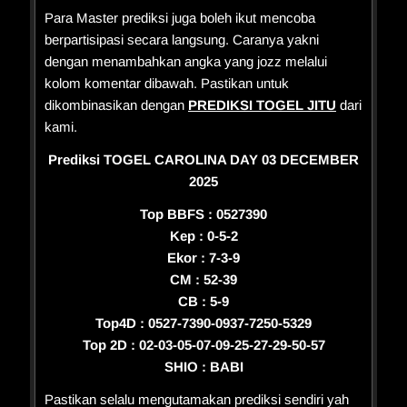
Para Master prediksi juga boleh ikut mencoba
berpartisipasi secara langsung. Caranya yakni
dengan menambahkan angka yang jozz melalui
kolom komentar dibawah. Pastikan untuk
dikombinasikan dengan
PREDIKSI TOGEL JITU
dari
kami.
Prediksi TOGEL CAROLINA DAY 03 DECEMBER
2025
Top BBFS : 0527390
Kep : 0-5-2
Ekor : 7-3-9
CM : 52-39
CB : 5-9
Top4D : 0527-7390-0937-7250-5329
Top 2D : 02-03-05-07-09-25-27-29-50-57
SHIO : BABI
Pastikan selalu mengutamakan prediksi sendiri yah