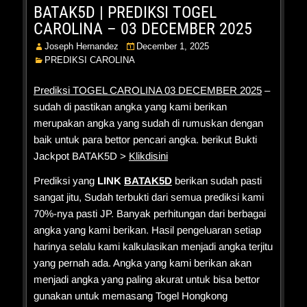
BATAK5D | PREDIKSI TOGEL
CAROLINA – 03 DECEMBER 2025
Joseph Hernandez
December 1, 2025
PREDIKSI CAROLINA
Prediksi TOGEL CAROLINA 03 DECEMBER 2025
–
sudah di pastikan angka yang kami berikan
merupakan angka yang sudah di rumuskan dengan
baik untuk para bettor pencari angka. berikut Bukti
Jackpot BATAK5D >
Klikdisini
Prediksi yang
LINK
BATAK5D
berikan sudah pasti
sangat jitu, Sudah terbukti dari semua prediksi kami
70%-nya pasti JP. Banyak perhitungan dari berbagai
angka yang kami berikan. Hasil pengeluaran setiap
harinya selalu kami kalkulasikan menjadi angka terjitu
yang pernah ada. Angka yang kami berikan akan
menjadi angka yang paling akurat untuk bisa bettor
gunakan untuk memasang Togel Hongkong