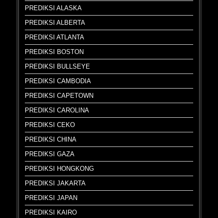
PREDIKSI ALASKA
PREDIKSI ALBERTA
PREDIKSI ATLANTA
PREDIKSI BOSTON
PREDIKSI BULLSEYE
PREDIKSI CAMBODIA
PREDIKSI CAPETOWN
PREDIKSI CAROLINA
PREDIKSI CEKO
PREDIKSI CHINA
PREDIKSI GAZA
PREDIKSI HONGKONG
PREDIKSI JAKARTA
PREDIKSI JAPAN
PREDIKSI KAIRO