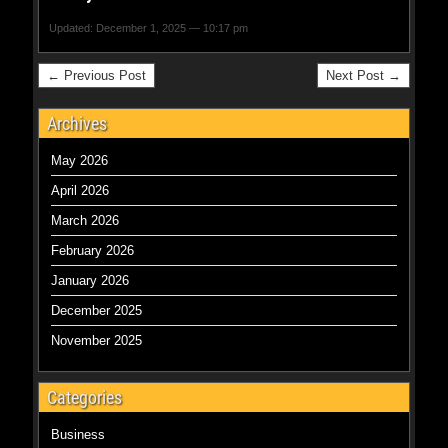
Updated: December 1, 2025 — 10:17 pm
← Previous Post
Next Post →
Archives
May 2026
April 2026
March 2026
February 2026
January 2026
December 2025
November 2025
Categories
Business