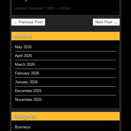
Updated: December 7, 2025 — 8:39 pm
← Previous Post
Next Post →
Archives
May 2026
April 2026
March 2026
February 2026
January 2026
December 2025
November 2025
Categories
Business