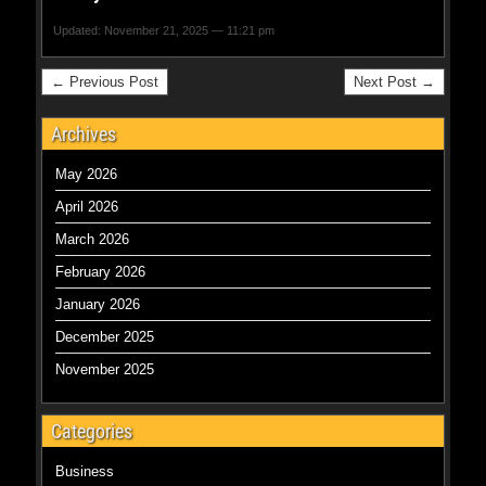
Updated: November 21, 2025 — 11:21 pm
← Previous Post
Next Post →
Archives
May 2026
April 2026
March 2026
February 2026
January 2026
December 2025
November 2025
Categories
Business