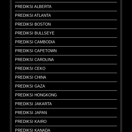
PREDIKSI ALBERTA
PREDIKSI ATLANTA
PREDIKSI BOSTON
PREDIKSI BULLSEYE
PREDIKSI CAMBODIA
PREDIKSI CAPETOWN
PREDIKSI CAROLINA
PREDIKSI CEKO
PREDIKSI CHINA
PREDIKSI GAZA
PREDIKSI HONGKONG
PREDIKSI JAKARTA
PREDIKSI JAPAN
PREDIKSI KAIRO
PREDIKSI KANADA