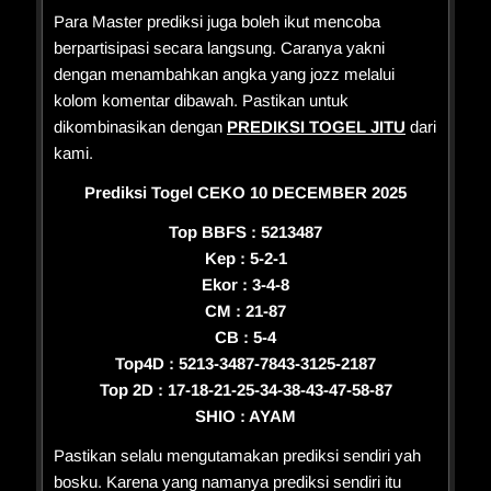
Para Master prediksi juga boleh ikut mencoba
berpartisipasi secara langsung. Caranya yakni
dengan menambahkan angka yang jozz melalui
kolom komentar dibawah. Pastikan untuk
dikombinasikan dengan
PREDIKSI TOGEL JITU
dari
kami.
Prediksi Togel CEKO 10 DECEMBER 2025
Top BBFS : 5213487
Kep : 5-2-1
Ekor : 3-4-8
CM : 21-87
CB : 5-4
Top4D : 5213-3487-7843-3125-2187
Top 2D : 17-18-21-25-34-38-43-47-58-87
SHIO : AYAM
Pastikan selalu mengutamakan prediksi sendiri yah
bosku. Karena yang namanya prediksi sendiri itu