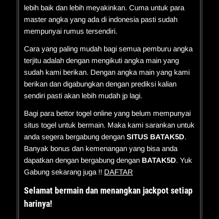
lebih baik dan lebih meyakinkan. Cuma untuk para
master angka yang ada di indonesia pasti sudah
mempunyai rumus tersendiri.
Cara yang paling mudah bagi semua pemburu angka
terjitu adalah dengan mengikuti angka main yang
sudah kami berikan. Dengan angka main yang kami
berikan dan digabungkan dengan prediksi kalian
sendiri pasti akan lebih mudah jp lagi.
Bagi para bettor togel online yang belum mempunyai
situs togel untuk bermain. Maka kami sarankan untuk
anda segera bergabung dengan
SITUS BATAK5D
.
Banyak bonus dan kemenangan yang bisa anda
dapatkan dengan bergabung dengan
BATAK5D
. Yuk
Gabung sekarang juga !!
DAFTAR
Selamat bermain dan menangkan jackpot setiap
harinya!