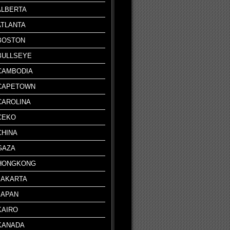
ALBERTA
ATLANTA
 BOSTON
BULLSEYE
 CAMBODIA
 CAPETOWN
CAROLINA
CEKO
CHINA
GAZA
 HONGKONG
JAKARTA
JAPAN
KAIRO
 KANADA