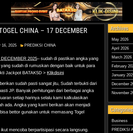
Archives
 TOGEL CHINA – 17 DECEMBER
May 2026
 16, 2025
PREDIKSI CHINA
April 2026
March 2026
7 DECEMBER 2025
– sudah di pastikan angka yang
yang sudah di rumuskan dengan baik untuk para
February 20
Bukti Jackpot BATAK5D >
Klikdisini
January 202
berikan sudah pasti sangat jitu, Sudah terbukti dari
December 2
sti JP. Banyak perhitungan dari berbagai angka
November 2
uaran setiap harinya selalu kami kalkulasikan
nah ada. Angka yang kami berikan akan menjadi
Categories
k bisa bettor gunakan untuk memasang Togel
Business
 ikut mencoba berpartisipasi secara langsung.
PREDIKSI 