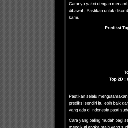
Caranya yakni dengan menamba
dibawah. Pastikan untuk dikom
kami.
Prediksi T
T
Top 2D : 
Pastikan selalu mengutamakan 
prediksi sendiri itu lebih baik
yang ada di indonesia pasti su
Cara yang paling mudah bagi s
mengikuti angka main yang su