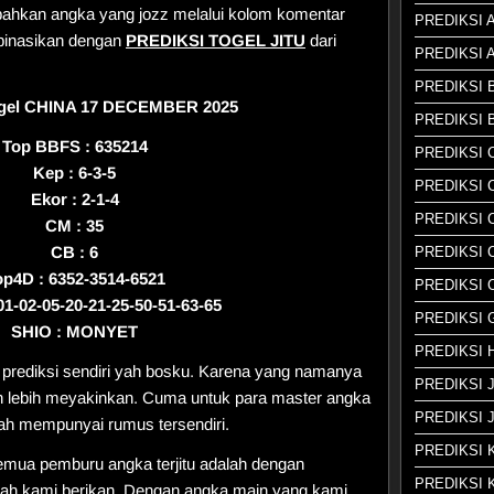
hkan angka yang jozz melalui kolom komentar
PREDIKSI 
binasikan dengan
PREDIKSI TOGEL JITU
dari
PREDIKSI 
PREDIKSI
ogel CHINA 17 DECEMBER 2025
PREDIKSI 
Top BBFS : 635214
PREDIKSI
Kep : 6-3-5
PREDIKSI
Ekor : 2-1-4
PREDIKSI 
CM : 35
CB : 6
PREDIKSI 
op4D : 6352-3514-6521
PREDIKSI 
01-02-05-20-21-25-50-51-63-65
PREDIKSI 
SHIO : MONYET
PREDIKSI
prediksi sendiri yah bosku. Karena yang namanya
PREDIKSI 
 dan lebih meyakinkan. Cuma untuk para master angka
PREDIKSI 
dah mempunyai rumus tersendiri.
PREDIKSI 
emua pemburu angka terjitu adalah dengan
PREDIKSI
dah kami berikan. Dengan angka main yang kami