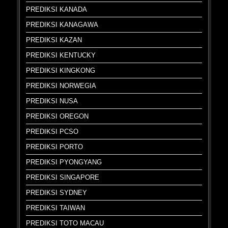
PREDIKSI KANADA
PREDIKSI KANAGAWA
PREDIKSI KAZAN
PREDIKSI KENTUCKY
PREDIKSI KINGKONG
PREDIKSI NORWEGIA
PREDIKSI NUSA
PREDIKSI OREGON
PREDIKSI PCSO
PREDIKSI PORTO
PREDIKSI PYONGYANG
PREDIKSI SINGAPORE
PREDIKSI SYDNEY
PREDIKSI TAIWAN
PREDIKSI TOTO MACAU