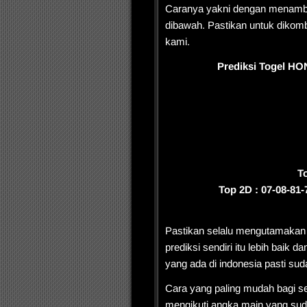
Caranya yakni dengan menamba
dibawah. Pastikan untuk dikom
kami.
Prediksi Togel 
T
Top 2D : 07-08-81-
Pastikan selalu mengutamakan 
prediksi sendiri itu lebih baik
yang ada di indonesia pasti su
Cara yang paling mudah bagi s
mengikuti angka main yang su