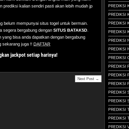
prediksi kalian sendiri pasti akan lebih mudah jp
PREDIKSI
PREDIKSI 
ang belum mempunyai situs togel untuk bermain.
PREDIKSI
da segera bergabung dengan
SITUS BATAK5D
.
PREDIKSI
 yang bisa anda dapatkan dengan bergabung
PREDIKSI
 sekarang juga !!
DAFTAR
PREDIKSI 
kan jackpot setiap harinya!
PREDIKSI
PREDIKSI 
PREDIKSI
Next Post →
PREDIKSI
PREDIKSI
PREDIKSI
PREDIKSI 
PREDIKSI
PREDIKSI 