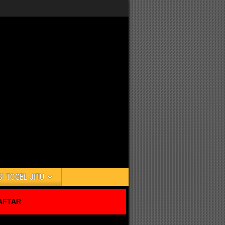
I TOGEL JITU
AFTAR