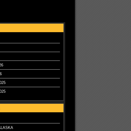
26
6
025
025
ALASKA