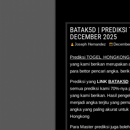
BATAK5D | PREDIKSI
DECEMBER 2025
Joseph Hernandez
December
Prediksi TOGEL HONGKONG
yang kami berikan merupakan 
para bettor pencari angka. ber
Prediksi yang
LINK
BATAK5D
semua prediksi kami 70%-nya pa
yang kami berikan. Hasil pengel
menjadi angka terjitu yang per
angka yang paling akurat untu
Hongkong
Para Master prediksi juga boleh