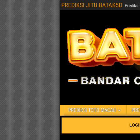
PREDIKSI JITU BATAK5D
Prediksi
PREDIKSI TOTO MACAU
PRE
LOGI