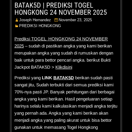
BATAK5D | PREDIKSI TOGEL
HONGKONG 24 NOVEMBER 2025
Joseph Hernandez
November 23, 2025
PREDIKSI HONGKONG
Prediksi TOGEL HONGKONG 24 NOVEMBER
2025
– sudah di pastikan angka yang kami berikan
merupakan angka yang sudah di rumuskan dengan
baik untuk para bettor pencari angka. berikut Bukti
Jackpot BATAK5D >
Klikdisini
Prediksi yang
LINK
BATAK5D
berikan sudah pasti
sangat jitu, Sudah terbukti dari semua prediksi kami
70%-nya pasti JP. Banyak perhitungan dari berbagai
angka yang kami berikan. Hasil pengeluaran setiap
harinya selalu kami kalkulasikan menjadi angka terjitu
yang pernah ada. Angka yang kami berikan akan
menjadi angka yang paling akurat untuk bisa bettor
gunakan untuk memasang Togel Hongkong