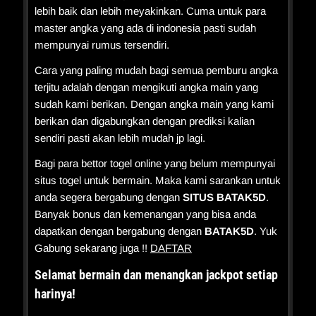
lebih baik dan lebih meyakinkan. Cuma untuk para
master angka yang ada di indonesia pasti sudah
mempunyai rumus tersendiri.
Cara yang paling mudah bagi semua pemburu angka
terjitu adalah dengan mengikuti angka main yang
sudah kami berikan. Dengan angka main yang kami
berikan dan digabungkan dengan prediksi kalian
sendiri pasti akan lebih mudah jp lagi.
Bagi para bettor togel online yang belum mempunyai
situs togel untuk bermain. Maka kami sarankan untuk
anda segera bergabung dengan
SITUS BATAK5D
.
Banyak bonus dan kemenangan yang bisa anda
dapatkan dengan bergabung dengan
BATAK5D
. Yuk
Gabung sekarang juga !!
DAFTAR
Selamat bermain dan menangkan jackpot setiap
harinya!