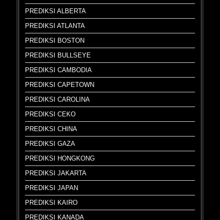
PREDIKSI ALBERTA
PREDIKSI ATLANTA
PREDIKSI BOSTON
PREDIKSI BULLSEYE
PREDIKSI CAMBODIA
PREDIKSI CAPETOWN
PREDIKSI CAROLINA
PREDIKSI CEKO
PREDIKSI CHINA
PREDIKSI GAZA
PREDIKSI HONGKONG
PREDIKSI JAKARTA
PREDIKSI JAPAN
PREDIKSI KAIRO
PREDIKSI KANADA