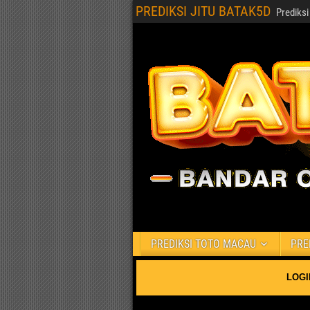
PREDIKSI JITU BATAK5D
Prediksi
PREDIKSI TOTO MACAU
PRE
LOGI