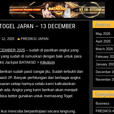
Archives
 TOGEL JAPAN – 13 DECEMBER
May 2026
 12, 2025
PREDIKSI JAPAN
April 2026
March 2026
ECEMBER 2025
– sudah di pastikan angka yang
yang sudah di rumuskan dengan baik untuk para
February 20
Bukti Jackpot BATAK5D >
Klikdisini
January 202
berikan sudah pasti sangat jitu, Sudah terbukti dari
December 2
sti JP. Banyak perhitungan dari berbagai angka
November 2
uaran setiap harinya selalu kami kalkulasikan
nah ada. Angka yang kami berikan akan menjadi
Categories
k bisa bettor gunakan untuk memasang Togel
Business
 ikut mencoba berpartisipasi secara langsung.
PREDIKSI 