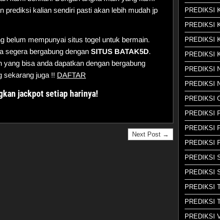
prediksi kalian sendiri pasti akan lebih mudah jp
PREDIKSI
PREDIKSI 
ang belum mempunyai situs togel untuk bermain.
PREDIKSI
da segera bergabung dengan
SITUS BATAK5D
.
PREDIKSI
 yang bisa anda dapatkan dengan bergabung
PREDIKSI
 sekarang juga !!
DAFTAR
PREDIKSI 
kan jackpot setiap harinya!
PREDIKSI
PREDIKSI 
PREDIKSI
Next Post →
PREDIKSI
PREDIKSI
PREDIKSI
PREDIKSI 
PREDIKSI
PREDIKSI 