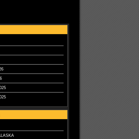
26
6
025
025
ALASKA