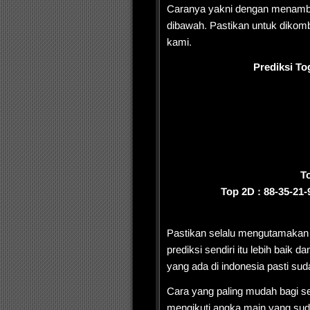
Caranya yakni dengan menamba
dibawah. Pastikan untuk dikom
kami.
Prediksi T
T
Top 2D : 88-35-21-
Pastikan selalu mengutamakan 
prediksi sendiri itu lebih baik
yang ada di indonesia pasti su
Cara yang paling mudah bagi s
mengikuti angka main yang su