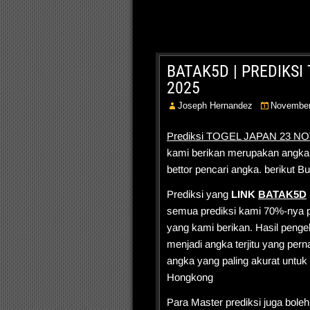
BATAK5D | PREDIKSI
2025
Joseph Hernandez
November
Prediksi TOGEL JAPAN 23 N
kami berikan merupakan angka 
bettor pencari angka. berikut 
Prediksi yang
LINK
BATAK5D
semua prediksi kami 70%-nya pa
yang kami berikan. Hasil pengel
menjadi angka terjitu yang per
angka yang paling akurat untu
Hongkong
Para Master prediksi juga boleh