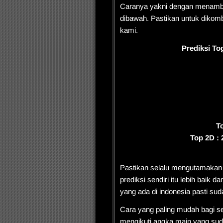
Caranya yakni dengan menamba
dibawah. Pastikan untuk dikom
kami.
Prediksi T
T
Top 2D : 
Pastikan selalu mengutamakan 
prediksi sendiri itu lebih baik
yang ada di indonesia pasti su
Cara yang paling mudah bagi s
mengikuti angka main yang su