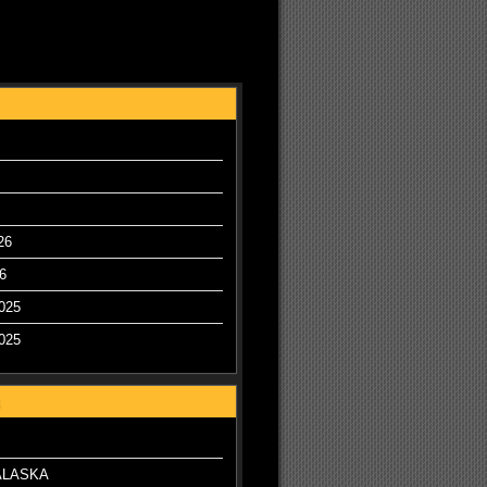
26
6
025
025
ALASKA