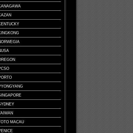
 KANAGAWA
KAZAN
 KENTUCKY
 KINGKONG
 NORWEGIA
NUSA
 OREGON
PCSO
 PORTO
 PYONGYANG
 SINGAPORE
 SYDNEY
TAIWAN
 TOTO MACAU
VENICE