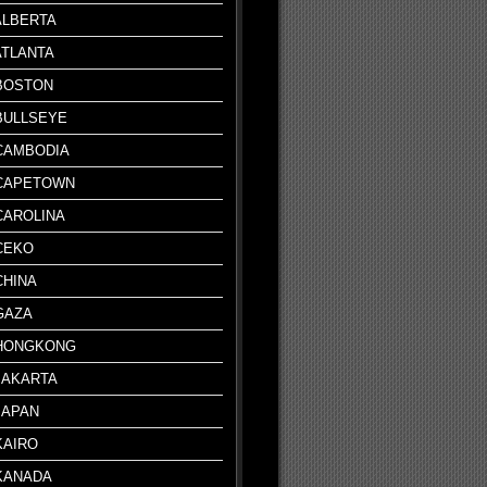
ALBERTA
ATLANTA
 BOSTON
BULLSEYE
 CAMBODIA
 CAPETOWN
CAROLINA
CEKO
CHINA
GAZA
 HONGKONG
JAKARTA
JAPAN
KAIRO
 KANADA