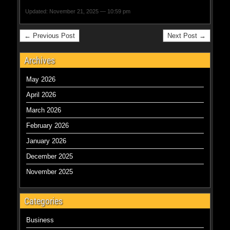
Updated: November 21, 2025 — 10:59 pm
← Previous Post
Next Post →
Archives
May 2026
April 2026
March 2026
February 2026
January 2026
December 2025
November 2025
Categories
Business