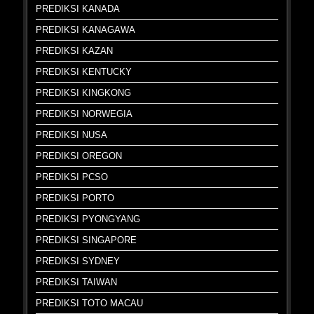
PREDIKSI KANADA
PREDIKSI KANAGAWA
PREDIKSI KAZAN
PREDIKSI KENTUCKY
PREDIKSI KINGKONG
PREDIKSI NORWEGIA
PREDIKSI NUSA
PREDIKSI OREGON
PREDIKSI PCSO
PREDIKSI PORTO
PREDIKSI PYONGYANG
PREDIKSI SINGAPORE
PREDIKSI SYDNEY
PREDIKSI TAIWAN
PREDIKSI TOTO MACAU