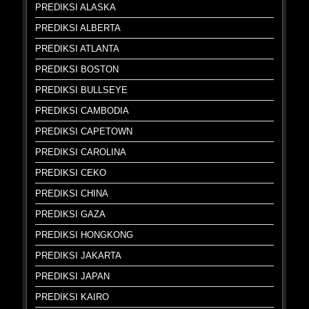
PREDIKSI ALASKA
PREDIKSI ALBERTA
PREDIKSI ATLANTA
PREDIKSI BOSTON
PREDIKSI BULLSEYE
PREDIKSI CAMBODIA
PREDIKSI CAPETOWN
PREDIKSI CAROLINA
PREDIKSI CEKO
PREDIKSI CHINA
PREDIKSI GAZA
PREDIKSI HONGKONG
PREDIKSI JAKARTA
PREDIKSI JAPAN
PREDIKSI KAIRO