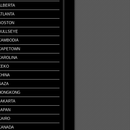
ALBERTA
ATLANTA
 BOSTON
BULLSEYE
 CAMBODIA
 CAPETOWN
CAROLINA
CEKO
CHINA
GAZA
 HONGKONG
JAKARTA
JAPAN
KAIRO
 KANADA