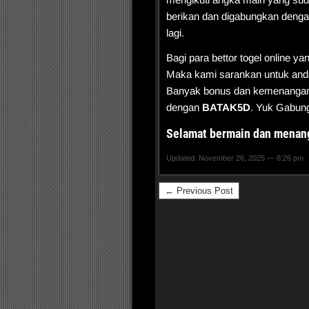
berikan dan digabungkan dengan 
lagi.
Bagi para bettor togel online y
Maka kami sarankan untuk an
Banyak bonus dan kemenangan
dengan
BATAK5D
. Yuk Gabung
Selamat bermain dan menang
Updated: November 26, 2025 — 8:26 pm
← Previous Post