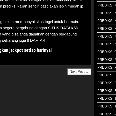
PREDIKSI
prediksi kalian sendiri pasti akan lebih mudah jp
PREDIKSI 
PREDIKSI
ang belum mempunyai situs togel untuk bermain.
da segera bergabung dengan
SITUS BATAK5D
.
PREDIKSI
 yang bisa anda dapatkan dengan bergabung
PREDIKSI
 sekarang juga !!
DAFTAR
PREDIKSI 
kan jackpot setiap harinya!
PREDIKSI
PREDIKSI 
PREDIKSI
Next Post →
PREDIKSI
PREDIKSI
PREDIKSI
PREDIKSI 
PREDIKSI
PREDIKSI 