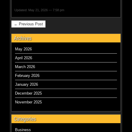
Updated: May 21, 2026 — 7:58 pm
← Previous Post
Archives
May 2026
April 2026
March 2026
February 2026
January 2026
December 2025
November 2025
Categories
Business