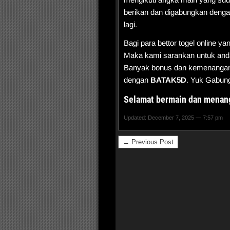
berikan dan digabungkan dengan 
lagi.
Bagi para bettor togel online y
Maka kami sarankan untuk an
Banyak bonus dan kemenangan
dengan
BATAK5D
. Yuk Gabung
Selamat bermain dan menang
Updated: December 7, 2025 — 7:57 pm
← Previous Post