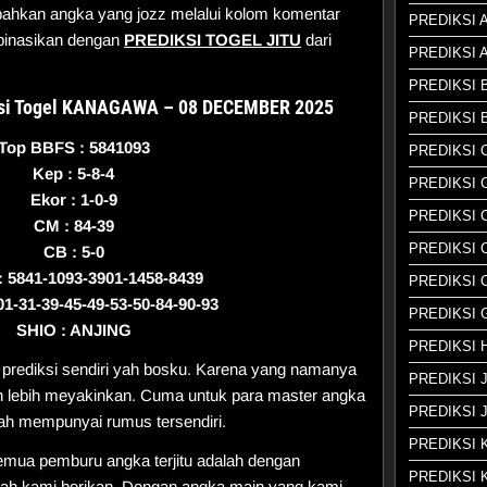
hkan angka yang jozz melalui kolom komentar
PREDIKSI 
binasikan dengan
PREDIKSI TOGEL JITU
dari
PREDIKSI 
PREDIKSI
ksi Togel KANAGAWA – 08 DECEMBER 2025
PREDIKSI 
Top BBFS : 5841093
PREDIKSI
Kep : 5-8-4
PREDIKSI
Ekor : 1-0-9
PREDIKSI 
CM : 84-39
PREDIKSI 
CB : 5-0
: 5841-1093-3901-1458-8439
PREDIKSI 
01-31-39-45-49-53-50-84-90-93
PREDIKSI 
SHIO : ANJING
PREDIKSI
prediksi sendiri yah bosku. Karena yang namanya
PREDIKSI 
 dan lebih meyakinkan. Cuma untuk para master angka
PREDIKSI 
dah mempunyai rumus tersendiri.
PREDIKSI 
emua pemburu angka terjitu adalah dengan
PREDIKSI
dah kami berikan. Dengan angka main yang kami