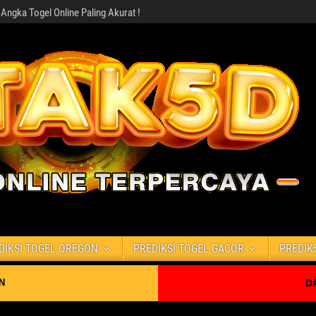
 Angka Togel Online Paling Akurat !
DIKSI TOGEL OREGON
PREDIKSI TOGEL GACOR
PREDIKS
N
D