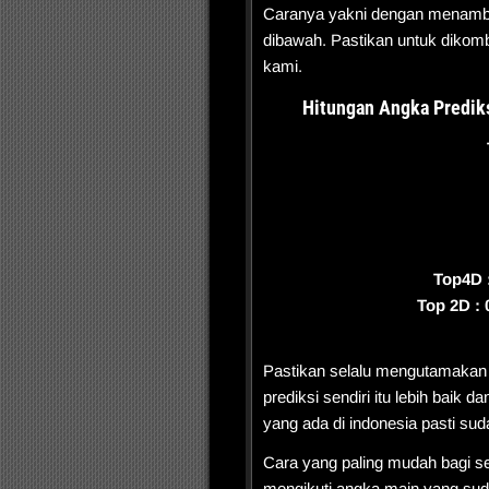
Caranya yakni dengan menamba
dibawah. Pastikan untuk dikom
kami.
Hitungan Angka Predi
Top4D 
Top 2D : 
Pastikan selalu mengutamakan 
prediksi sendiri itu lebih baik
yang ada di indonesia pasti su
Cara yang paling mudah bagi s
mengikuti angka main yang su