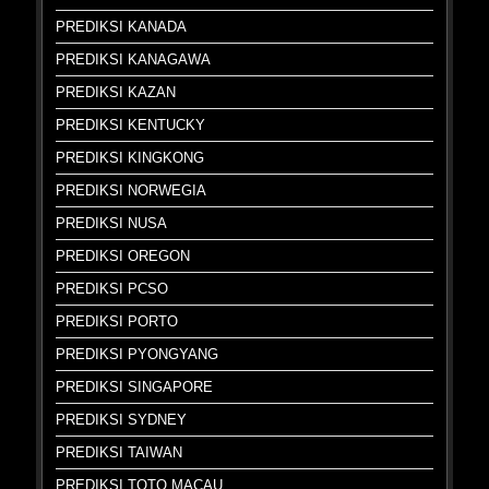
PREDIKSI KANADA
PREDIKSI KANAGAWA
PREDIKSI KAZAN
PREDIKSI KENTUCKY
PREDIKSI KINGKONG
PREDIKSI NORWEGIA
PREDIKSI NUSA
PREDIKSI OREGON
PREDIKSI PCSO
PREDIKSI PORTO
PREDIKSI PYONGYANG
PREDIKSI SINGAPORE
PREDIKSI SYDNEY
PREDIKSI TAIWAN
PREDIKSI TOTO MACAU