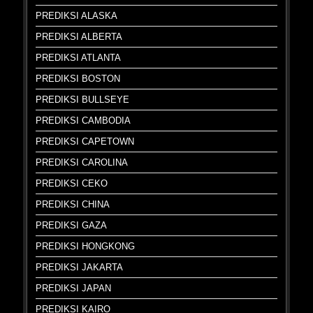
PREDIKSI ALASKA
PREDIKSI ALBERTA
PREDIKSI ATLANTA
PREDIKSI BOSTON
PREDIKSI BULLSEYE
PREDIKSI CAMBODIA
PREDIKSI CAPETOWN
PREDIKSI CAROLINA
PREDIKSI CEKO
PREDIKSI CHINA
PREDIKSI GAZA
PREDIKSI HONGKONG
PREDIKSI JAKARTA
PREDIKSI JAPAN
PREDIKSI KAIRO