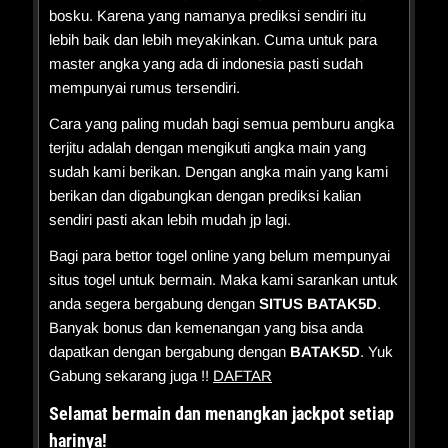
bosku. Karena yang namanya prediksi sendiri itu
lebih baik dan lebih meyakinkan. Cuma untuk para
master angka yang ada di indonesia pasti sudah
mempunyai rumus tersendiri.
Cara yang paling mudah bagi semua pemburu angka
terjitu adalah dengan mengikuti angka main yang
sudah kami berikan. Dengan angka main yang kami
berikan dan digabungkan dengan prediksi kalian
sendiri pasti akan lebih mudah jp lagi.
Bagi para bettor togel online yang belum mempunyai
situs togel untuk bermain. Maka kami sarankan untuk
anda segera bergabung dengan
SITUS BATAK5D
.
Banyak bonus dan kemenangan yang bisa anda
dapatkan dengan bergabung dengan
BATAK5D
. Yuk
Gabung sekarang juga !!
DAFTAR
Selamat bermain dan menangkan jackpot setiap
harinya!