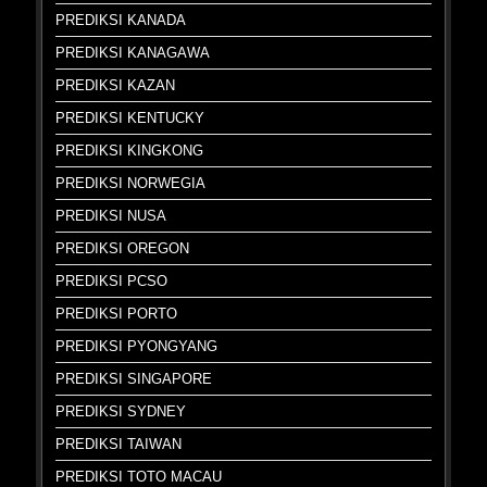
PREDIKSI KANADA
PREDIKSI KANAGAWA
PREDIKSI KAZAN
PREDIKSI KENTUCKY
PREDIKSI KINGKONG
PREDIKSI NORWEGIA
PREDIKSI NUSA
PREDIKSI OREGON
PREDIKSI PCSO
PREDIKSI PORTO
PREDIKSI PYONGYANG
PREDIKSI SINGAPORE
PREDIKSI SYDNEY
PREDIKSI TAIWAN
PREDIKSI TOTO MACAU