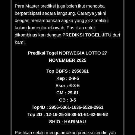
Para Master prediksi juga boleh ikut mencoba
berpartisipasi secara langsung. Caranya yakni
dengan menambahkan angka yang jozz melalui
kolom komentar dibawah. Pastikan untuk
dikombinasikan dengan
PREDIKSI TOGEL JITU
dari
kami.
Prediksi Togel NORWEGIA LOTTO 27
NOVEMBER 2025
Top BBFS : 2956361
Kep : 2-9-5
Ekor : 6-3-6
CM : 29-61
CB : 3-5
Top4D : 2956-6361-1636-6529-2961
Top 2D : 12-16-25-36-39-51-61-62-66-92
SHIO : HARIMAU
Pastikan selalu mengutamakan prediksi sendiri yah