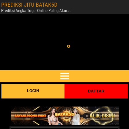
PREDIKSI JITU BATAK5D
Prediksi Angka Togel Online Paling Akurat !
LOGIN
DAFTAR