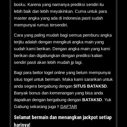
bosku. Karena yang namanya prediksi sendiri itu
lebih baik dan lebih meyakinkan. Cuma untuk para
master angka yang ada di indonesia pasti sudah
mempunyai rumus tersendiri.
Cara yang paling mudah bagi semua pemburu angka
terjitu adalah dengan mengikuti angka main yang
sudah kami berikan. Dengan angka main yang kami
berikan dan digabungkan dengan prediksi kalian
sendiri pasti akan lebih mudah jp lagi.
Bagi para bettor togel online yang belum mempunyai
situs togel untuk bermain. Maka kami sarankan untuk
anda segera bergabung dengan
SITUS BATAK5D
.
Banyak bonus dan kemenangan yang bisa anda
dapatkan dengan bergabung dengan
BATAK5D
. Yuk
Gabung sekarang juga !!
DAFTAR
Selamat bermain dan menangkan jackpot setiap
harinya!