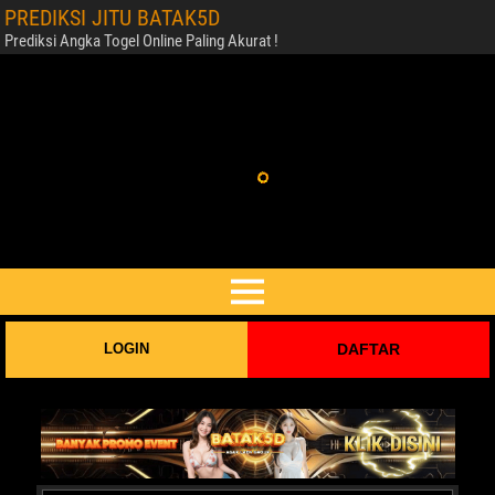
PREDIKSI JITU BATAK5D
Prediksi Angka Togel Online Paling Akurat !
LOGIN
DAFTAR