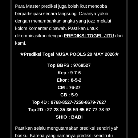
Para Master prediksi juga boleh ikut mencoba
berpartisipasi secara langsung. Caranya yakni
dengan menambahkan angka yang jozz melalui
kolom komentar dibawah. Pastikan untuk
dikombinasikan dengan
PREDIKSI TOGEL JITU
dari
kami.
★Prediksi Togel NUSA POOLS 20 MAY 2026★
Top BBFS : 9768527
Kep : 9-7-6
Ekor : 8-5-2
CM : 76-27
CB : 5-9
Top 4D : 9768-8527-7258-8679-7627
Top 2D : 27-28-35-36-59-65-67-77-78-97
SHIO : BABI
Pastikan selalu mengutamakan prediksi sendiri yah
bosku. Karena yang namanya prediksi sendiri itu