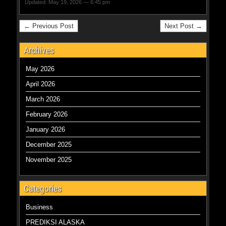
Updated: May 19, 2026 — 6:45 pm
← Previous Post
Next Post →
Archives
May 2026
April 2026
March 2026
February 2026
January 2026
December 2025
November 2025
Categories
Business
PREDIKSI ALASKA