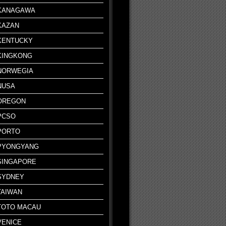
 KANAGAWA
KAZAN
 KENTUCKY
 KINGKONG
 NORWEGIA
NUSA
 OREGON
PCSO
 PORTO
 PYONGYANG
 SINGAPORE
 SYDNEY
TAIWAN
 TOTO MACAU
VENICE