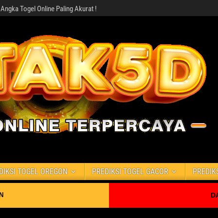
 Angka Togel Online Paling Akurat !
DIKSI TOGEL OREGON
PREDIKSI TOGEL GACOR
PREDIKS
N
D