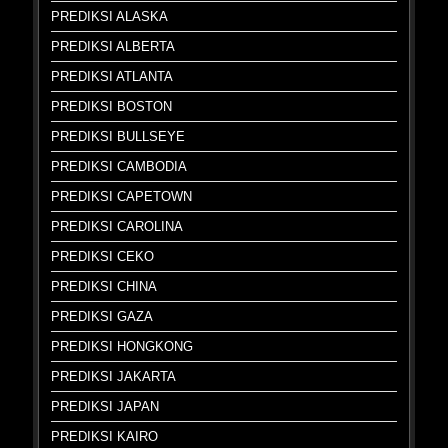
PREDIKSI ALASKA
PREDIKSI ALBERTA
PREDIKSI ATLANTA
PREDIKSI BOSTON
PREDIKSI BULLSEYE
PREDIKSI CAMBODIA
PREDIKSI CAPETOWN
PREDIKSI CAROLINA
PREDIKSI CEKO
PREDIKSI CHINA
PREDIKSI GAZA
PREDIKSI HONGKONG
PREDIKSI JAKARTA
PREDIKSI JAPAN
PREDIKSI KAIRO