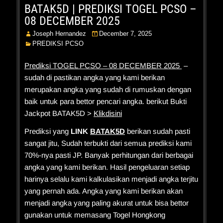
BATAK5D | PREDIKSI TOGEL PCSO –
08 DECEMBER 2025
Joseph Hernandez
December 7, 2025
PREDIKSI PCSO
Prediksi TOGEL PCSO – 08 DECEMBER 2025
–
sudah di pastikan angka yang kami berikan
merupakan angka yang sudah di rumuskan dengan
baik untuk para bettor pencari angka. berikut Bukti
Jackpot BATAK5D >
Klikdisini
Prediksi yang
LINK
BATAK5D
berikan sudah pasti
sangat jitu, Sudah terbukti dari semua prediksi kami
70%-nya pasti JP. Banyak perhitungan dari berbagai
angka yang kami berikan. Hasil pengeluaran setiap
harinya selalu kami kalkulasikan menjadi angka terjitu
yang pernah ada. Angka yang kami berikan akan
menjadi angka yang paling akurat untuk bisa bettor
gunakan untuk memasang Togel Hongkong