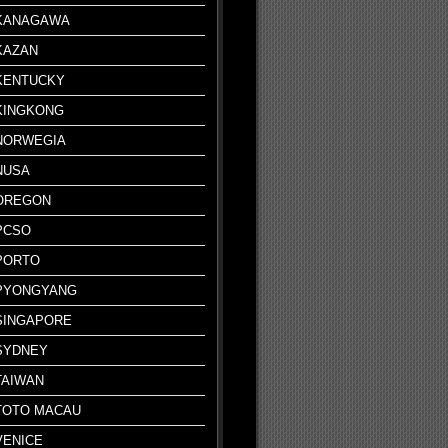
 KANAGAWA
KAZAN
 KENTUCKY
 KINGKONG
 NORWEGIA
NUSA
 OREGON
PCSO
 PORTO
 PYONGYANG
 SINGAPORE
 SYDNEY
TAIWAN
 TOTO MACAU
VENICE