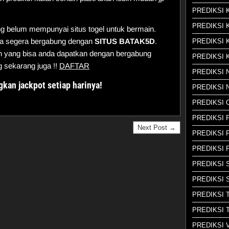
PREDIKSI
PREDIKSI 
ang belum mempunyai situs togel untuk bermain.
da segera bergabung dengan
SITUS BATAK5D
.
PREDIKSI
 yang bisa anda dapatkan dengan bergabung
PREDIKSI
 sekarang juga !!
DAFTAR
PREDIKSI
kan jackpot setiap harinya!
PREDIKSI 
PREDIKSI
PREDIKSI 
Next Post →
PREDIKSI
PREDIKSI
PREDIKSI
PREDIKSI
PREDIKSI 
PREDIKSI
PREDIKSI 