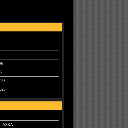
26
6
025
025
ALASKA