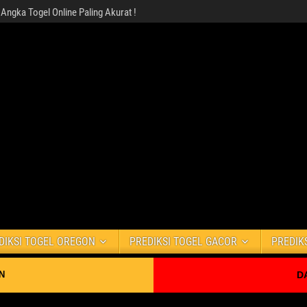
 Angka Togel Online Paling Akurat !
DIKSI TOGEL OREGON
PREDIKSI TOGEL GACOR
PREDIKS
N
D