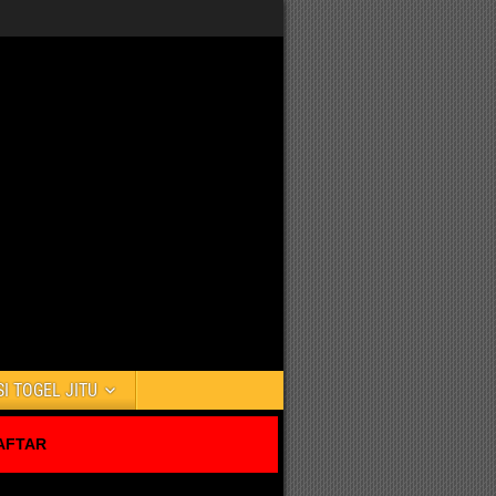
I TOGEL JITU
AFTAR