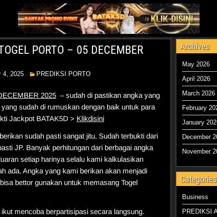
Archives
 TOGEL PORTO – 05 DECEMBER
May 2026
 4, 2025
PREDIKSI PORTO
April 2026
March 2026
5 DECEMBER 2025
– sudah di pastikan angka yang
yang sudah di rumuskan dengan baik untuk para
February 20
Bukti Jackpot BATAK5D >
Klikdisini
January 202
berikan sudah pasti sangat jitu, Sudah terbukti dari
December 2
sti JP. Banyak perhitungan dari berbagai angka
November 2
uaran setiap harinya selalu kami kalkulasikan
nah ada. Angka yang kami berikan akan menjadi
Categories
k bisa bettor gunakan untuk memasang Togel
Business
 ikut mencoba berpartisipasi secara langsung.
PREDIKSI 