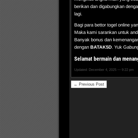
berikan dan digabungkan dengan 
lagi.
Bagi para bettor togel online y
Maka kami sarankan untuk an
Banyak bonus dan kemenangan
dengan
BATAK5D
. Yuk Gabung
Selamat bermain dan menang
Updated: December 4, 2025 — 9:22 pm
← Previous Post