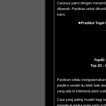
Caranya yakni dengan menamba
dibawah. Pastikan untuk dikom
kami.
★Prediksi Tog
Top4D 
Top 2D : 
Pastikan selalu mengutamakan 
prediksi sendiri itu lebih baik
yang ada di indonesia pasti su
Cara yang paling mudah bagi s
mengikuti angka main yang su