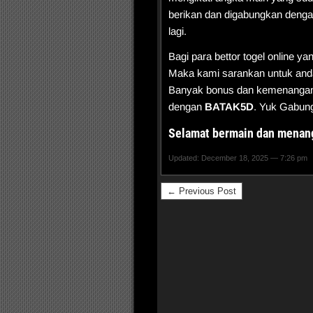
berikan dan digabungkan dengan 
lagi.
Bagi para bettor togel online y
Maka kami sarankan untuk an
Banyak bonus dan kemenangan
dengan
BATAK5D
. Yuk Gabung
Selamat bermain dan menang
Updated: December 18, 2025 — 7:26 pm
← Previous Post