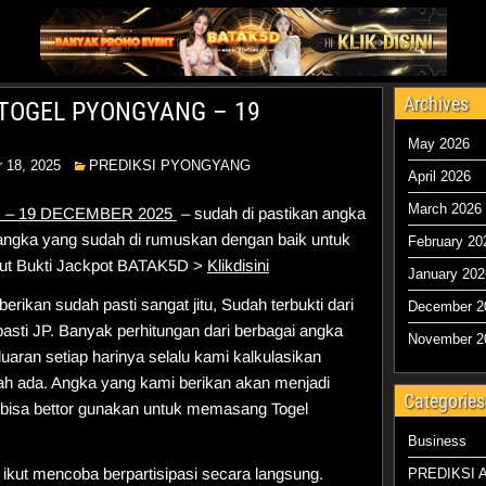
Archives
 TOGEL PYONGYANG – 19
May 2026
 18, 2025
PREDIKSI PYONGYANG
April 2026
March 2026
 – 19 DECEMBER 2025
– sudah di pastikan angka
angka yang sudah di rumuskan dengan baik untuk
February 20
ikut Bukti Jackpot BATAK5D >
Klikdisini
January 202
berikan sudah pasti sangat jitu, Sudah terbukti dari
December 2
sti JP. Banyak perhitungan dari berbagai angka
November 2
uaran setiap harinya selalu kami kalkulasikan
nah ada. Angka yang kami berikan akan menjadi
Categories
k bisa bettor gunakan untuk memasang Togel
Business
 ikut mencoba berpartisipasi secara langsung.
PREDIKSI 