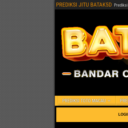
PREDIKSI JITU BATAK5D
Prediksi
PREDIKSI TOTO MACAU
PRE
LOGI