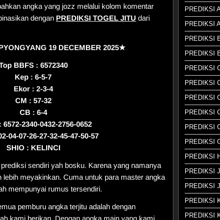
hkan angka yang jozz melalui kolom komentar
PREDIKSI 
binasikan dengan
PREDIKSI TOGEL JITU
dari
PREDIKSI 
PREDIKSI
el PYONGYANG 19 DECEMBER 2025★
PREDIKSI 
Top BBFS : 6572340
PREDIKSI
Kep : 6-5-7
PREDIKSI
Ekor : 2-3-4
PREDIKSI 
CM : 57-32
CB : 6-4
PREDIKSI 
: 6572-2340-0432-2756-0652
PREDIKSI 
02-04-07-26-27-32-45-47-50-57
PREDIKSI 
SHIO : KELINCI
PREDIKSI
prediksi sendiri yah bosku. Karena yang namanya
PREDIKSI 
 dan lebih meyakinkan. Cuma untuk para master angka
PREDIKSI 
dah mempunyai rumus tersendiri.
PREDIKSI 
emua pemburu angka terjitu adalah dengan
PREDIKSI
dah kami berikan. Dengan angka main yang kami