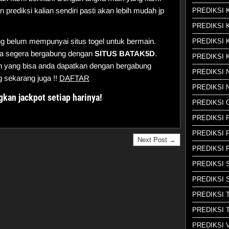
prediksi kalian sendiri pasti akan lebih mudah jp
PREDIKSI
PREDIKSI 
ang belum mempunyai situs togel untuk bermain.
PREDIKSI
da segera bergabung dengan
SITUS BATAK5D
.
PREDIKSI
 yang bisa anda dapatkan dengan bergabung
PREDIKSI
 sekarang juga !!
DAFTAR
PREDIKSI 
kan jackpot setiap harinya!
PREDIKSI
PREDIKSI 
PREDIKSI
Next Post →
PREDIKSI
PREDIKSI
PREDIKSI
PREDIKSI 
PREDIKSI
PREDIKSI 