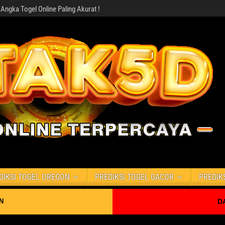
 Angka Togel Online Paling Akurat !
DIKSI TOGEL OREGON
PREDIKSI TOGEL GACOR
PREDIKS
N
D