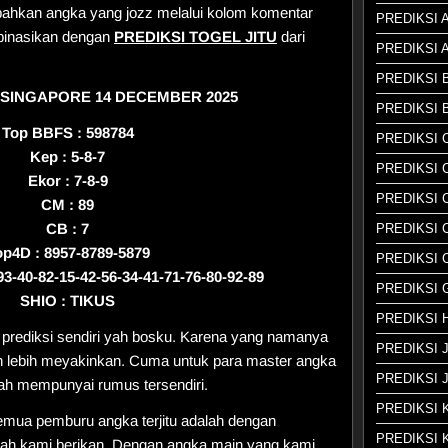
hkan angka yang jozz melalui kolom komentar
PREDIKSI 
binasikan dengan
PREDIKSI TOGEL JITU
dari
PREDIKSI 
PREDIKSI
el SINGAPORE 14 DECEMBER 2025
PREDIKSI 
Top BBFS : 598784
PREDIKSI
Kep : 5-8-7
PREDIKSI
Ekor : 7-8-9
PREDIKSI 
CM : 89
CB : 7
PREDIKSI 
op4D : 8957-8789-5879
PREDIKSI 
93-40-82-15-42-56-34-41-71-76-80-92-89
PREDIKSI 
SHIO : TIKUS
PREDIKSI
prediksi sendiri yah bosku. Karena yang namanya
PREDIKSI 
 dan lebih meyakinkan. Cuma untuk para master angka
PREDIKSI 
dah mempunyai rumus tersendiri.
PREDIKSI 
emua pemburu angka terjitu adalah dengan
PREDIKSI
dah kami berikan. Dengan angka main yang kami