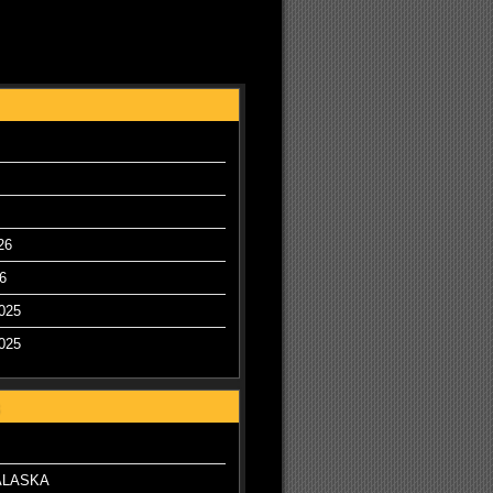
26
6
025
025
ALASKA