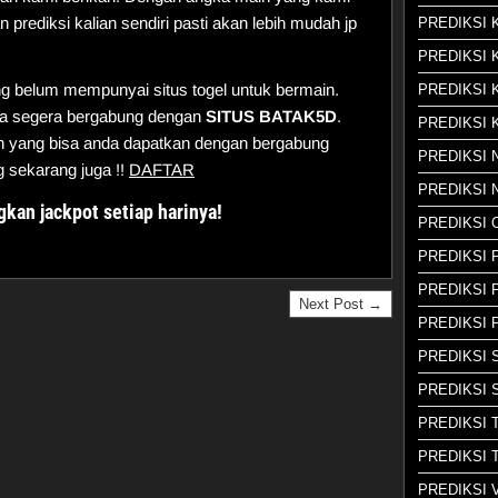
prediksi kalian sendiri pasti akan lebih mudah jp
PREDIKSI
PREDIKSI 
ang belum mempunyai situs togel untuk bermain.
PREDIKSI
da segera bergabung dengan
SITUS BATAK5D
.
PREDIKSI
 yang bisa anda dapatkan dengan bergabung
PREDIKSI
 sekarang juga !!
DAFTAR
PREDIKSI 
kan jackpot setiap harinya!
PREDIKSI
PREDIKSI 
PREDIKSI
Next Post →
PREDIKSI
PREDIKSI
PREDIKSI
PREDIKSI 
PREDIKSI
PREDIKSI 