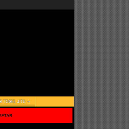
I TOGEL JITU
AFTAR