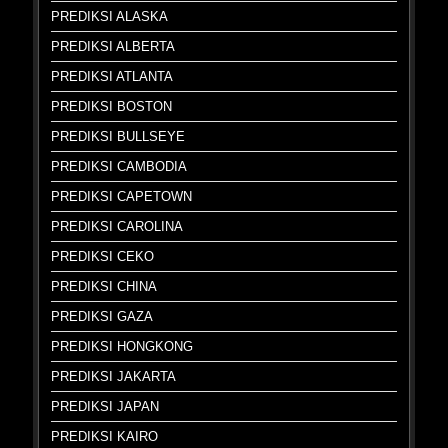
PREDIKSI ALASKA
PREDIKSI ALBERTA
PREDIKSI ATLANTA
PREDIKSI BOSTON
PREDIKSI BULLSEYE
PREDIKSI CAMBODIA
PREDIKSI CAPETOWN
PREDIKSI CAROLINA
PREDIKSI CEKO
PREDIKSI CHINA
PREDIKSI GAZA
PREDIKSI HONGKONG
PREDIKSI JAKARTA
PREDIKSI JAPAN
PREDIKSI KAIRO