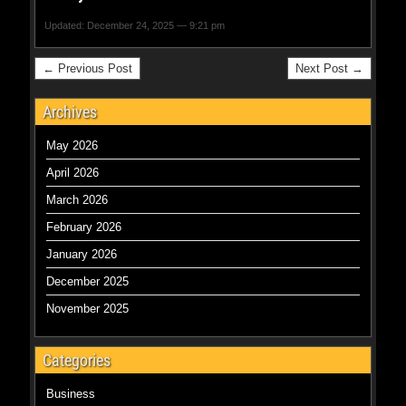
Updated: December 24, 2025 — 9:21 pm
← Previous Post
Next Post →
Archives
May 2026
April 2026
March 2026
February 2026
January 2026
December 2025
November 2025
Categories
Business