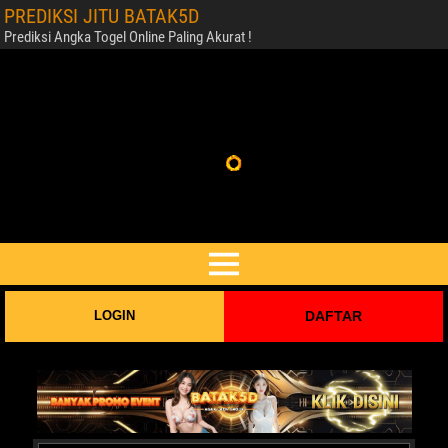
PREDIKSI JITU BATAK5D
Prediksi Angka Togel Online Paling Akurat !
LOGIN
DAFTAR