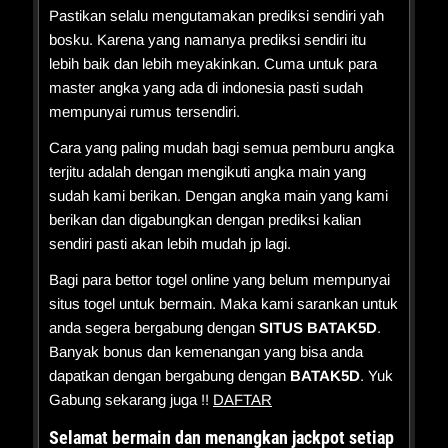
Pastikan selalu mengutamakan prediksi sendiri yah
bosku. Karena yang namanya prediksi sendiri itu
lebih baik dan lebih meyakinkan. Cuma untuk para
master angka yang ada di indonesia pasti sudah
mempunyai rumus tersendiri.
Cara yang paling mudah bagi semua pemburu angka
terjitu adalah dengan mengikuti angka main yang
sudah kami berikan. Dengan angka main yang kami
berikan dan digabungkan dengan prediksi kalian
sendiri pasti akan lebih mudah jp lagi.
Bagi para bettor togel online yang belum mempunyai
situs togel untuk bermain. Maka kami sarankan untuk
anda segera bergabung dengan
SITUS BATAK5D
.
Banyak bonus dan kemenangan yang bisa anda
dapatkan dengan bergabung dengan
BATAK5D
. Yuk
Gabung sekarang juga !!
DAFTAR
Selamat bermain dan menangkan jackpot setiap