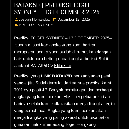
BATAK5D | PREDIKSI TOGEL
SYDNEY – 13 DECEMBER 2025
Joseph Hernandez
December 12, 2025
PREDIKSI SYDNEY
Prediksi TOGEL SYDNEY – 13 DECEMBER 2025
–
sudah di pastikan angka yang kami berikan
merupakan angka yang sudah di rumuskan dengan
baik untuk para bettor pencari angka. berikut Bukti
Jackpot BATAK5D >
Klikdisini
Prediksi yang
LINK
BATAK5D
berikan sudah pasti
sangat jitu, Sudah terbukti dari semua prediksi kami
70%-nya pasti JP. Banyak perhitungan dari berbagai
angka yang kami berikan. Hasil pengeluaran setiap
harinya selalu kami kalkulasikan menjadi angka terjitu
yang pernah ada. Angka yang kami berikan akan
menjadi angka yang paling akurat untuk bisa bettor
gunakan untuk memasang Togel Hongkong