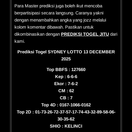
Para Master prediksi juga boleh ikut mencoba
berpartisipasi secara langsung. Caranya yakni
dengan menambahkan angka yang jozz melalui
kolom komentar dibawah. Pastikan untuk
dikombinasikan dengan
PREDIKSI TOGEL JITU
dari
kami.
Prediksi Togel SYDNEY LOTTO 13 DECEMBER
2025
Top BBFS : 127660
Kep : 6-6-6
Ekor : 7-6-2
CM : 62
CB : 7
Top 4D : 0167-1066-0162
Top 2D : 01-73-26-72-37-57-17-74-43-32-89-58-06-
30-35-62
SHIO : KELINCI