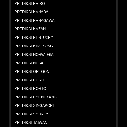
PREDIKSI KAIRO
PREDIKSI KANADA
PREDIKSI KANAGAWA
PREDIKSI KAZAN
PREDIKSI KENTUCKY
PREDIKSI KINGKONG
PREDIKSI NORWEGIA
PREDIKSI NUSA
PREDIKSI OREGON
PREDIKSI PCSO
PREDIKSI PORTO
PREDIKSI PYONGYANG
PREDIKSI SINGAPORE
PREDIKSI SYDNEY
PREDIKSI TAIWAN