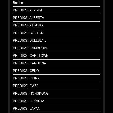
Business
PREDIKSI ALASKA
PREDIKSI ALBERTA
PREDIKSI ATLANTA
PREDIKSI BOSTON
PREDIKSI BULLSEYE
PREDIKSI CAMBODIA
PREDIKSI CAPETOWN
PREDIKSI CAROLINA
PREDIKSI CEKO
PREDIKSI CHINA
PREDIKSI GAZA
PREDIKSI HONGKONG
PREDIKSI JAKARTA
PREDIKSI JAPAN