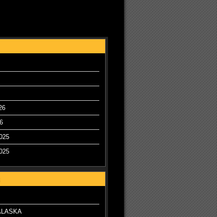
26
6
025
025
ALASKA