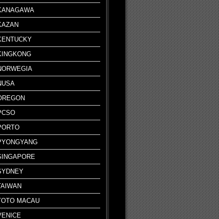
 KANAGAWA
KAZAN
 KENTUCKY
 KINGKONG
 NORWEGIA
NUSA
 OREGON
PCSO
 PORTO
 PYONGYANG
 SINGAPORE
 SYDNEY
TAIWAN
 TOTO MACAU
VENICE