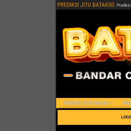
PREDIKSI JITU BATAK5D
Prediksi
PREDIKSI TOTO MACAU
PRE
LOGI