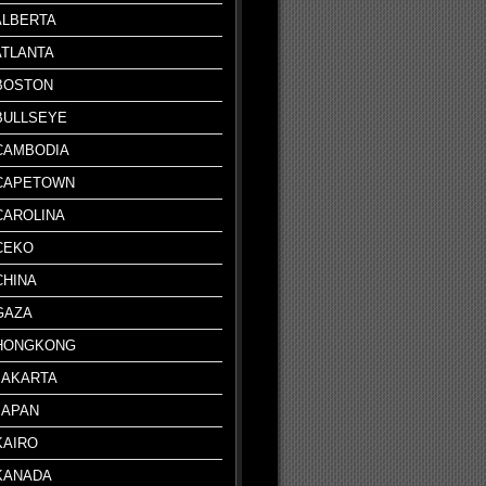
ALBERTA
ATLANTA
 BOSTON
BULLSEYE
 CAMBODIA
 CAPETOWN
CAROLINA
CEKO
CHINA
GAZA
 HONGKONG
JAKARTA
JAPAN
KAIRO
 KANADA