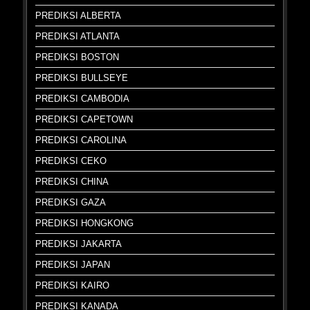
PREDIKSI ALBERTA
PREDIKSI ATLANTA
PREDIKSI BOSTON
PREDIKSI BULLSEYE
PREDIKSI CAMBODIA
PREDIKSI CAPETOWN
PREDIKSI CAROLINA
PREDIKSI CEKO
PREDIKSI CHINA
PREDIKSI GAZA
PREDIKSI HONGKONG
PREDIKSI JAKARTA
PREDIKSI JAPAN
PREDIKSI KAIRO
PREDIKSI KANADA