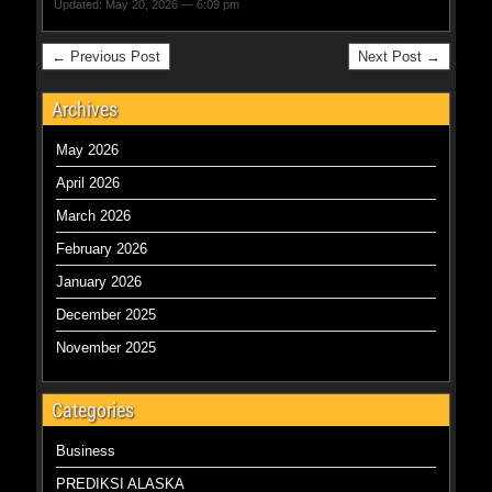
Updated: May 20, 2026 — 6:09 pm
← Previous Post
Next Post →
Archives
May 2026
April 2026
March 2026
February 2026
January 2026
December 2025
November 2025
Categories
Business
PREDIKSI ALASKA