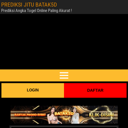
PREDIKSI JITU BATAK5D
Prediksi Angka Togel Online Paling Akurat !
LOGIN
DAFTAR