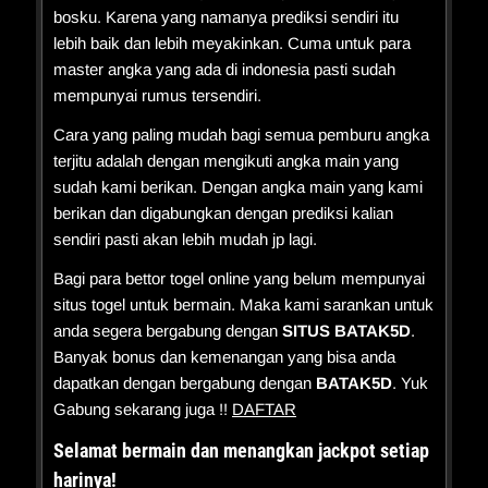
bosku. Karena yang namanya prediksi sendiri itu
lebih baik dan lebih meyakinkan. Cuma untuk para
master angka yang ada di indonesia pasti sudah
mempunyai rumus tersendiri.
Cara yang paling mudah bagi semua pemburu angka
terjitu adalah dengan mengikuti angka main yang
sudah kami berikan. Dengan angka main yang kami
berikan dan digabungkan dengan prediksi kalian
sendiri pasti akan lebih mudah jp lagi.
Bagi para bettor togel online yang belum mempunyai
situs togel untuk bermain. Maka kami sarankan untuk
anda segera bergabung dengan
SITUS BATAK5D
.
Banyak bonus dan kemenangan yang bisa anda
dapatkan dengan bergabung dengan
BATAK5D
. Yuk
Gabung sekarang juga !!
DAFTAR
Selamat bermain dan menangkan jackpot setiap
harinya!