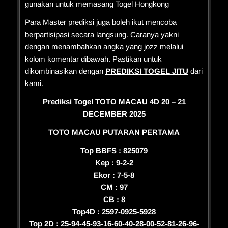
gunakan untuk memasang Togel Hongkong
Para Master prediksi juga boleh ikut mencoba
berpartisipasi secara langsung. Caranya yakni
dengan menambahkan angka yang jozz melalui
kolom komentar dibawah. Pastikan untuk
dikombinasikan dengan
PREDIKSI
TOGEL JITU
dari
kami.
Prediksi Togel TOTO MACAU 4D 20 – 21
DECEMBER 2025
TOTO MACAU PUTARAN PERTAMA
Top BBFS : 825079
Kep : 9-2-2
Ekor : 7-5-8
CM : 97
CB : 8
Top4D : 2597-0925-5928
Top 2D : 25-94-45-93-16-60-40-28-00-52-81-26-96-