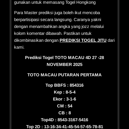
gunakan untuk memasang Togel Hongkong
Para Master prediksi juga boleh ikut mencoba
berpartisipasi secara langsung. Caranya yakni
dengan menambahkan angka yang jozz melalui
kolom komentar dibawah. Pastikan untuk
dikombinasikan dengan
PREDIKSI
TOGEL JITU
dari
kami.
Prediksi Togel TOTO MACAU 4D 27 -28
NOVEMBER 2025
TOTO MACAU PUTARAN PERTAMA
Top BBFS : 854316
Kep : 8-5-4
Ekor : 3-1-6
CM : 54
CB : 8
Top4D : 8543-3167-5416
Top 2D : 13-16-34-41-45-54-57-65-78-81