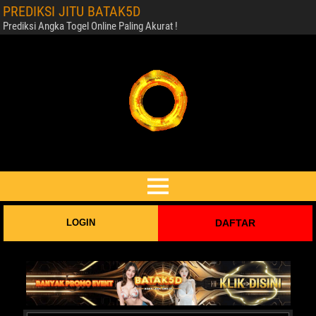
PREDIKSI JITU BATAK5D
Prediksi Angka Togel Online Paling Akurat !
LOGIN
DAFTAR