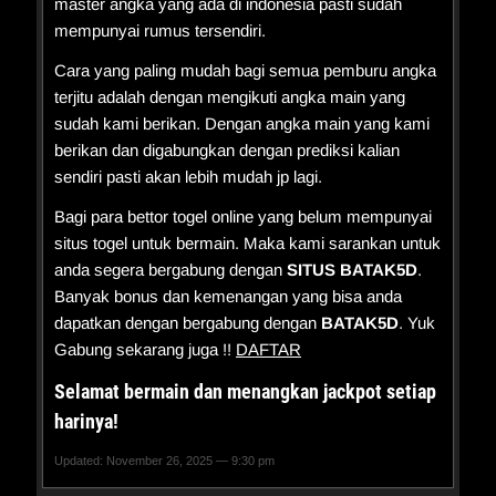
master angka yang ada di indonesia pasti sudah
mempunyai rumus tersendiri.
Cara yang paling mudah bagi semua pemburu angka
terjitu adalah dengan mengikuti angka main yang
sudah kami berikan. Dengan angka main yang kami
berikan dan digabungkan dengan prediksi kalian
sendiri pasti akan lebih mudah jp lagi.
Bagi para bettor togel online yang belum mempunyai
situs togel untuk bermain. Maka kami sarankan untuk
anda segera bergabung dengan
SITUS BATAK5D
.
Banyak bonus dan kemenangan yang bisa anda
dapatkan dengan bergabung dengan
BATAK5D
. Yuk
Gabung sekarang juga !!
DAFTAR
Selamat bermain dan menangkan jackpot setiap
harinya!
Updated: November 26, 2025 — 9:30 pm