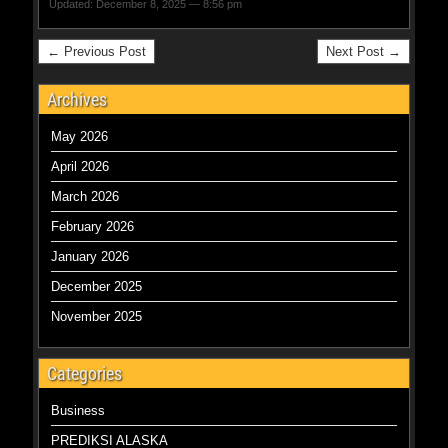
Updated: December 8, 2025 — 8:56 pm
← Previous Post
Next Post →
Archives
May 2026
April 2026
March 2026
February 2026
January 2026
December 2025
November 2025
Categories
Business
PREDIKSI ALASKA