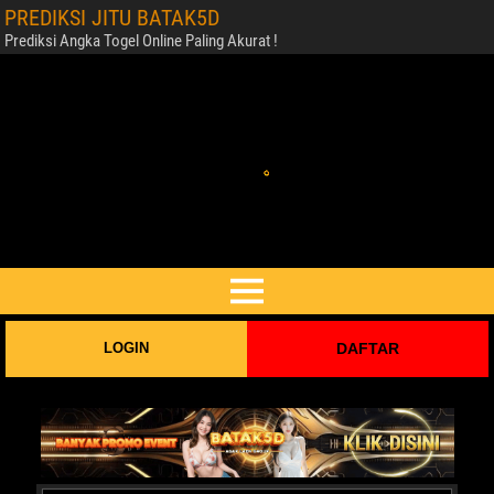
PREDIKSI JITU BATAK5D
Prediksi Angka Togel Online Paling Akurat !
LOGIN
DAFTAR