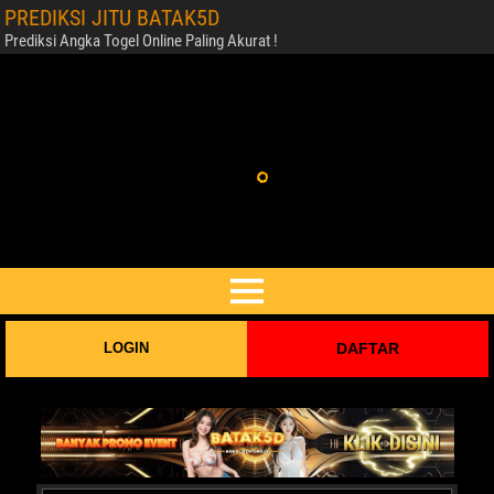
PREDIKSI JITU BATAK5D
Prediksi Angka Togel Online Paling Akurat !
LOGIN
DAFTAR