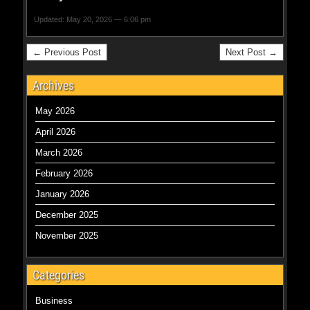
Updated: May 20, 2026 — 6:06 pm
← Previous Post
Next Post →
Archives
May 2026
April 2026
March 2026
February 2026
January 2026
December 2025
November 2025
Categories
Business