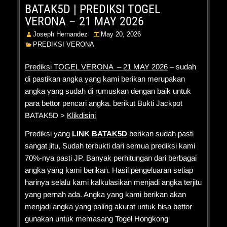
BATAK5D | PREDIKSI TOGEL
VERONA – 21 MAY 2026
Joseph Hernandez
May 20, 2026
PREDIKSI VERONA
Prediksi TOGEL VERONA – 21 MAY 2026
– sudah
di pastikan angka yang kami berikan merupakan
angka yang sudah di rumuskan dengan baik untuk
para bettor pencari angka. berikut Bukti Jackpot
BATAK5D >
Klikdisini
Prediksi yang
LINK
BATAK5D
berikan sudah pasti
sangat jitu, Sudah terbukti dari semua prediksi kami
70%-nya pasti JP. Banyak perhitungan dari berbagai
angka yang kami berikan. Hasil pengeluaran setiap
harinya selalu kami kalkulasikan menjadi angka terjitu
yang pernah ada. Angka yang kami berikan akan
menjadi angka yang paling akurat untuk bisa bettor
gunakan untuk memasang Togel Hongkong