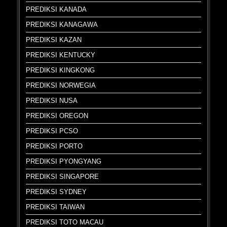
PREDIKSI KANADA
PREDIKSI KANAGAWA
PREDIKSI KAZAN
PREDIKSI KENTUCKY
PREDIKSI KINGKONG
PREDIKSI NORWEGIA
PREDIKSI NUSA
PREDIKSI OREGON
PREDIKSI PCSO
PREDIKSI PORTO
PREDIKSI PYONGYANG
PREDIKSI SINGAPORE
PREDIKSI SYDNEY
PREDIKSI TAIWAN
PREDIKSI TOTO MACAU