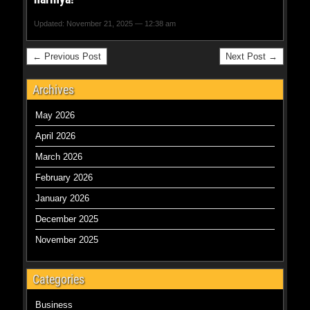
Updated: November 21, 2025 — 12:38 am
← Previous Post
Next Post →
Archives
May 2026
April 2026
March 2026
February 2026
January 2026
December 2025
November 2025
Categories
Business