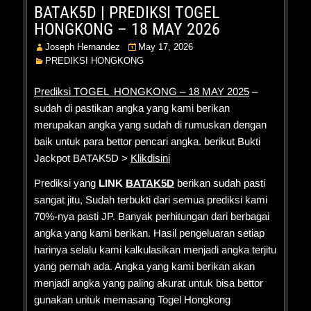
BATAK5D | PREDIKSI TOGEL
HONGKONG – 18 MAY 2026
Joseph Hernandez
May 17, 2026
PREDIKSI HONGKONG
Prediksi TOGEL HONGKONG – 18 MAY 2025
–
sudah di pastikan angka yang kami berikan
merupakan angka yang sudah di rumuskan dengan
baik untuk para bettor pencari angka. berikut Bukti
Jackpot BATAK5D >
Klikdisini
Prediksi yang
LINK
BATAK5D
berikan sudah pasti
sangat jitu, Sudah terbukti dari semua prediksi kami
70%-nya pasti JP. Banyak perhitungan dari berbagai
angka yang kami berikan. Hasil pengeluaran setiap
harinya selalu kami kalkulasikan menjadi angka terjitu
yang pernah ada. Angka yang kami berikan akan
menjadi angka yang paling akurat untuk bisa bettor
gunakan untuk memasang Togel Hongkong