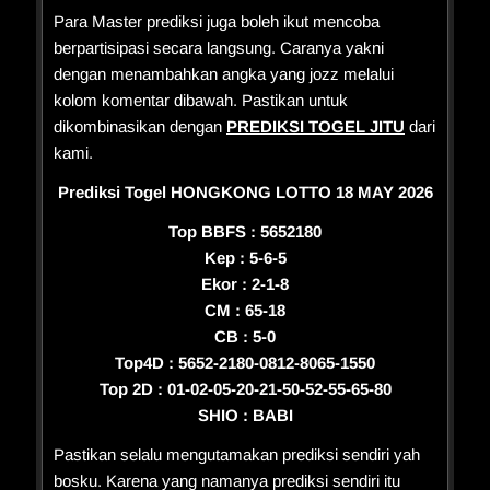
Para Master prediksi juga boleh ikut mencoba
berpartisipasi secara langsung. Caranya yakni
dengan menambahkan angka yang jozz melalui
kolom komentar dibawah. Pastikan untuk
dikombinasikan dengan
PREDIKSI TOGEL JITU
dari
kami.
Prediksi Togel HONGKONG LOTTO 18 MAY 2026
Top BBFS : 5652180
Kep : 5-6-5
Ekor : 2-1-8
CM : 65-18
CB : 5-0
Top4D : 5652-2180-0812-8065-1550
Top 2D : 01-02-05-20-21-50-52-55-65-80
SHIO : BABI
Pastikan selalu mengutamakan prediksi sendiri yah
bosku. Karena yang namanya prediksi sendiri itu