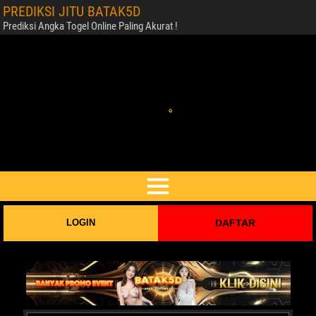
PREDIKSI JITU BATAK5D
Prediksi Angka Togel Online Paling Akurat !
LOGIN
DAFTAR