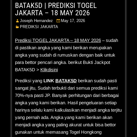
BATAK5D | PREDIKSI TOGEL
JAKARTA – 18 MAY 2026
Joseph Hernandez
May 17, 2026
PREDIKSI JAKARTA
Prediksi TOGEL JAKARTA – 18 MAY 2026
– sudah
di pastikan angka yang kami berikan merupakan
angka yang sudah di rumuskan dengan baik untuk
para bettor pencari angka. berikut Bukti Jackpot
BATAK5D >
Klikdisini
Prediksi yang
LINK
B
ATAK5D
berikan sudah pasti
sangat jitu, Sudah terbukti dari semua prediksi kami
70%-nya pasti JP. Banyak perhitungan dari berbagai
angka yang kami berikan. Hasil pengeluaran setiap
harinya selalu kami kalkulasikan menjadi angka terjitu
yang pernah ada. Angka yang kami berikan akan
menjadi angka yang paling akurat untuk bisa bettor
gunakan untuk memasang Togel Hongkong