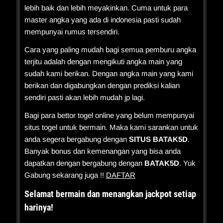
lebih baik dan lebih meyakinkan. Cuma untuk para
master angka yang ada di indonesia pasti sudah
mempunyai rumus tersendiri.
Cara yang paling mudah bagi semua pemburu angka
terjitu adalah dengan mengikuti angka main yang
sudah kami berikan. Dengan angka main yang kami
berikan dan digabungkan dengan prediksi kalian
sendiri pasti akan lebih mudah jp lagi.
Bagi para bettor togel online yang belum mempunyai
situs togel untuk bermain. Maka kami sarankan untuk
anda segera bergabung dengan
SITUS BATAK5D
.
Banyak bonus dan kemenangan yang bisa anda
dapatkan dengan bergabung dengan
BATAK5D
. Yuk
Gabung sekarang juga !!
DAFTAR
Selamat bermain dan menangkan jackpot setiap
harinya!