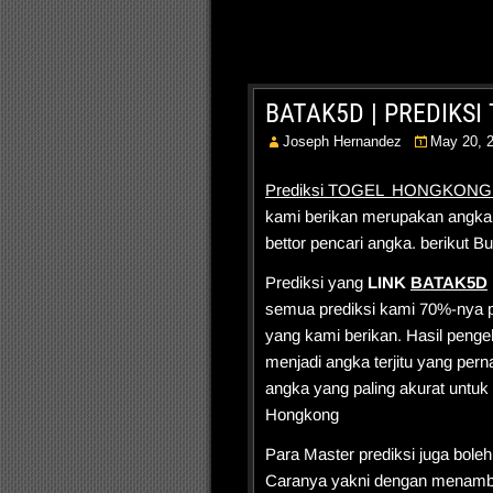
BATAK5D | PREDIKS
Joseph Hernandez
May 20, 
Prediksi TOGEL HONGKONG 
kami berikan merupakan angka 
bettor pencari angka. berikut 
Prediksi yang
LINK
BATAK5D
semua prediksi kami 70%-nya pa
yang kami berikan. Hasil pengel
menjadi angka terjitu yang per
angka yang paling akurat untu
Hongkong
Para Master prediksi juga boleh
Caranya yakni dengan menamba