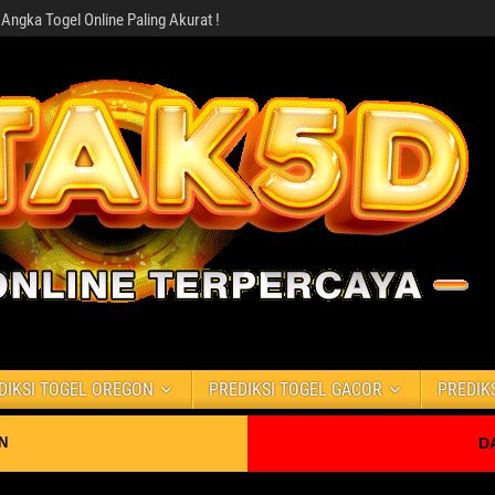
 Angka Togel Online Paling Akurat !
DIKSI TOGEL OREGON
PREDIKSI TOGEL GACOR
PREDIKS
N
D